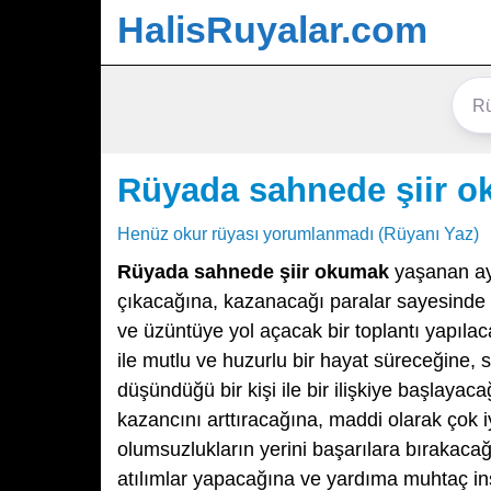
HalisRuyalar.com
Rüyada sahnede şiir 
Henüz okur rüyası yorumlanmadı (Rüyanı Yaz)
Rüyada sahnede şiir okumak
yaşanan ayr
çıkacağına, kazanacağı paralar sayesinde 
ve üzüntüye yol açacak bir toplantı yapılac
ile mutlu ve huzurlu bir hayat süreceğine, 
düşündüğü bir kişi ile bir ilişkiye başlayac
kazancını arttıracağına, maddi olarak çok 
olumsuzlukların yerini başarılara bırakacağ
atılımlar yapacağına ve yardıma muhtaç ins