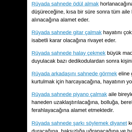
Rüyada sahnede ödül almak
horlanacağına
düşüreceğine, kısa bir süre sonra tüm aile 
alınacağına alamet eder.
Rüyada sahnede gitar çalmak
hayatını çok
isabetli karar olacağına rivayet eder.
Rüyada sahnede halay çekmek
büyük madd
duyulacak bazı dedikodulardan sonra kişini
Rüyada arkadaşını sahnede görmek
eline 
kurtulmak için harcayacağına, hayatının yol
Rüyada sahnede piyano çalmak
aile bireyl
haneden uzaklaştırılacağına, bolluğa, bere
ferahlayacağına alamet etmektedir.
Rüyada sahnede şarkı söylemek diyanet
ke
duracağına, haksızlığa uğranacağına ve ha