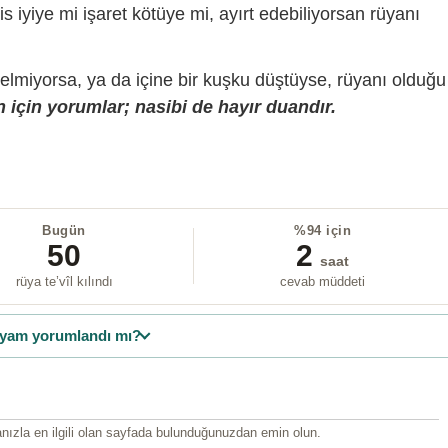
is iyiye mi işaret kötüye mi, ayırt edebiliyorsan rüyanı
gelmiyorsa, ya da içine bir kuşku düştüyse, rüyanı olduğu
 için yorumlar; nasibi de hayır duandır.
Bugün
%94 için
50
2
saat
rüya te’vîl kılındı
cevab müddeti
yam yorumlandı mı?
ızla en ilgili olan sayfada bulunduğunuzdan emin olun.