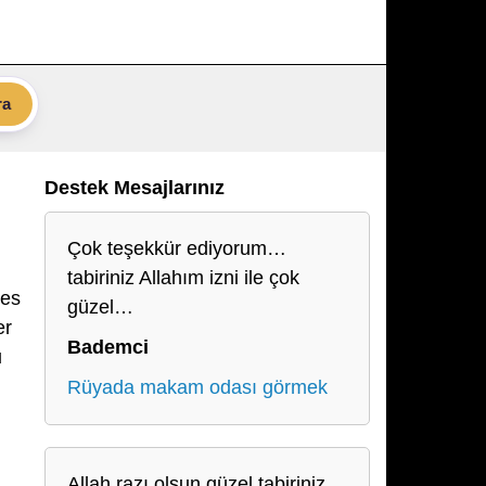
ra
Destek Mesajlarınız
Çok teşekkür ediyorum…
tabiriniz Allahım izni ile çok
res
güzel…
er
Bademci
u
Rüyada makam odası görmek
Allah razı olsun güzel tabiriniz