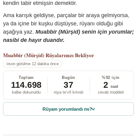
kendin tabir etmişsin demektir.
Ama karışık geldiyse, parçalar bir araya gelmiyorsa,
ya da içine bir kuşku düştüyse, rüyanı olduğu gibi
aşağıya yaz.
Muabbir (Mürşid) senin için yorumlar;
nasibi de hayır duandır.
Muabbir (Mürşid)
Rüyalarınızı Bekliyor
son görülme 12 dakika önce
Toplam
Bugün
%92 için
114.698
37
2
saat
kalbe dokunuldu
rüya te’vîl kılındı
cevab müddeti
Rüyam yorumlandı mı?