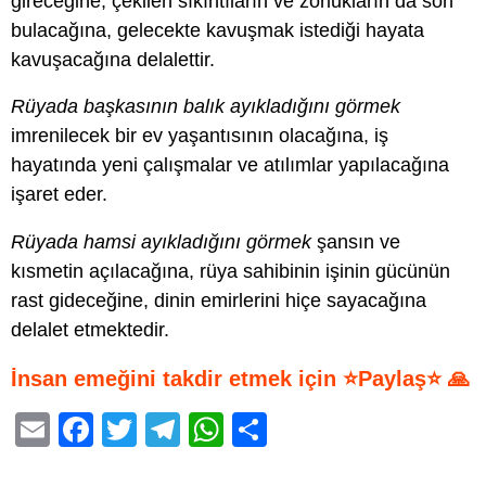
gireceğine, çekilen sıkıntıların ve zorlukların da son
bulacağına, gelecekte kavuşmak istediği hayata
kavuşacağına delalettir.
Rüyada başkasının balık ayıkladığını görmek
imrenilecek bir ev yaşantısının olacağına, iş
hayatında yeni çalışmalar ve atılımlar yapılacağına
işaret eder.
Rüyada hamsi ayıkladığını görmek
şansın ve
kısmetin açılacağına, rüya sahibinin işinin gücünün
rast gideceğine, dinin emirlerini hiçe sayacağına
delalet etmektedir.
İnsan emeğini takdir etmek için ⭐Paylaş⭐ 🙏
E
F
T
T
W
S
m
a
wi
el
h
h