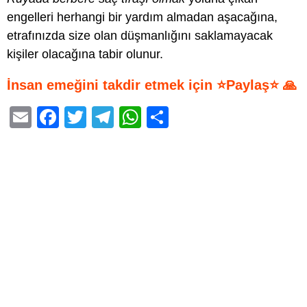
engelleri herhangi bir yardım almadan aşacağına,
etrafınızda size olan düşmanlığını saklamayacak
kişiler olacağına tabir olunur.
İnsan emeğini takdir etmek için ⭐Paylaş⭐ 🙏
E
F
T
T
W
S
m
a
wi
el
h
h
ail
c
tt
e
at
ar
e
er
gr
s
e
b
a
A
o
m
p
o
p
k