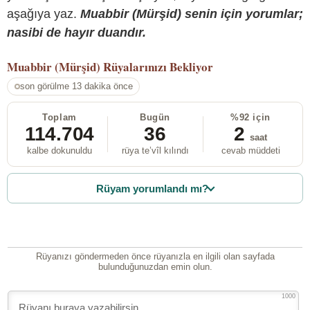
aşağıya yaz.
Muabbir (Mürşid) senin için yorumlar;
nasibi de hayır duandır.
Muabbir (Mürşid)
Rüyalarınızı Bekliyor
son görülme 13 dakika önce
Toplam
Bugün
%92 için
114.704
36
2
saat
kalbe dokunuldu
rüya te’vîl kılındı
cevab müddeti
Rüyam yorumlandı mı?
Rüyanızı göndermeden önce rüyanızla en ilgili olan sayfada
bulunduğunuzdan emin olun.
1000