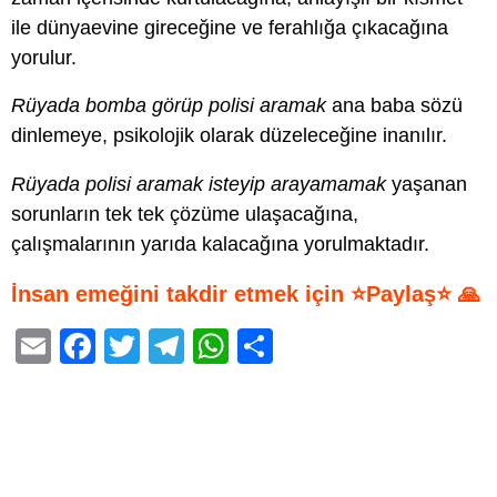
ile dünyaevine gireceğine ve ferahlığa çıkacağına
yorulur.
Rüyada bomba görüp polisi aramak
ana baba sözü
dinlemeye, psikolojik olarak düzeleceğine inanılır.
Rüyada polisi aramak isteyip arayamamak
yaşanan
sorunların tek tek çözüme ulaşacağına,
çalışmalarının yarıda kalacağına yorulmaktadır.
İnsan emeğini takdir etmek için ⭐Paylaş⭐ 🙏
E
F
T
T
W
S
m
a
wi
el
h
h
ail
c
tt
e
at
ar
e
er
gr
s
e
b
a
A