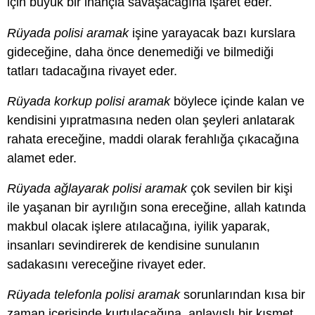
için büyük bir inançla savaşacağına işaret eder.
Rüyada polisi aramak
işine yarayacak bazı kurslara
gideceğine, daha önce denemediği ve bilmediği
tatları tadacağına rivayet eder.
Rüyada korkup polisi aramak
böylece içinde kalan ve
kendisini yıpratmasına neden olan şeyleri anlatarak
rahata ereceğine, maddi olarak ferahlığa çıkacağına
alamet eder.
Rüyada ağlayarak polisi aramak
çok sevilen bir kişi
ile yaşanan bir ayrılığın sona ereceğine, allah katında
makbul olacak işlere atılacağına, iyilik yaparak,
insanları sevindirerek de kendisine sunulanın
sadakasını vereceğine rivayet eder.
Rüyada telefonla polisi aramak
sorunlarından kısa bir
zaman içerisinde kurtulacağına, anlayışlı bir kısmet