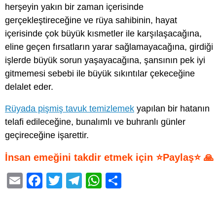
herşeyin yakın bir zaman içerisinde
gerçekleştireceğine ve rüya sahibinin, hayat
içerisinde çok büyük kısmetler ile karşılaşacağına,
eline geçen fırsatların yarar sağlamayacağına, girdiği
işlerde büyük sorun yaşayacağına, şansının pek iyi
gitmemesi sebebi ile büyük sıkıntılar çekeceğine
delalet eder.
Rüyada pişmiş tavuk temizlemek
yapılan bir hatanın
telafi edileceğine, bunalımlı ve buhranlı günler
geçireceğine işarettir.
İnsan emeğini takdir etmek için ⭐Paylaş⭐ 🙏
E
F
T
T
W
S
m
a
wi
el
h
h
ail
c
tt
e
at
ar