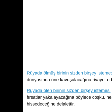
Rüyada ölmüş birinin sizden birşey istemes
dünyasında üne kavuşulacağına rivayet ed
Rüyada ölen birinin sizden birşey istemesi
fırsatlar yakalayacağına böylece coşku, neş
hissedeceğine delalettir.