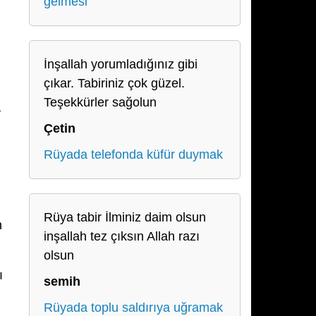
gelmesi
İnşallah yorumladığınız gibi
çıkar. Tabiriniz çok güzel.
Teşekkürler sağolun
a
Çetin
Rüyada telefonda küfür duymak
Rüya tabir İlminiz daim olsun
n
inşallah tez çıksın Allah razı
olsun
ı
semih
Rüyada toplu saldırıya uğramak