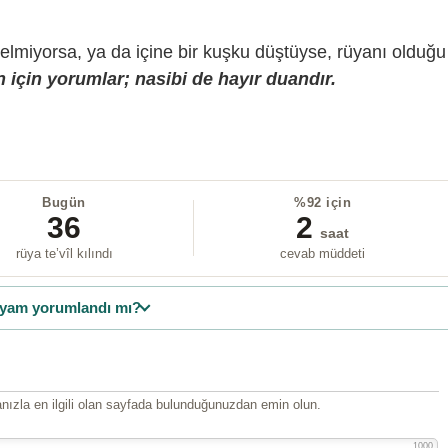
gelmiyorsa, ya da içine bir kuşku düştüyse, rüyanı olduğu
 için yorumlar; nasibi de hayır duandır.
Bugün
%92 için
36
2
saat
rüya te’vîl kılındı
cevab müddeti
yam yorumlandı mı?
ızla en ilgili olan sayfada bulunduğunuzdan emin olun.
1000