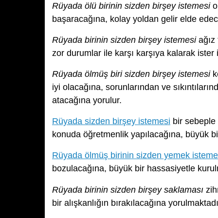
Rüyada ölü birinin sizden birşey istemesi
o
başaracağına, kolay yoldan gelir elde ede
Rüyada birinin sizden birşey istemesi
ağız 
zor durumlar ile karşı karşıya kalarak ister 
Rüyada ölmüş biri sizden birşey istemesi
k
iyi olacağına, sorunlarından ve sıkıntılar
atacağına yorulur.
Rüyada sizden birşey istemesi
bir sebeple i
konuda öğretmenlik yapılacağına, büyük bir
Rüyada ölmüş birinin sizden yemek isteme
bozulacağına, büyük bir hassasiyetle kurulm
Rüyada birinin sizden birşey saklaması
zih
bir alışkanlığın bırakılacağına yorulmaktadı