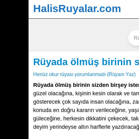
HalisRuyalar.com
Rüyada ölmüş birinin s
Henüz okur rüyası yorumlanmadı (Rüyanı Yaz)
Rüyada ölmüş birinin sizden birşey ist
güzel olacağına, kişinin kesin olarak ve ta
gösterecek çok sayıda insan olacağına, zarar
konuda en doğru kararın verileceğine, ya
güleceğine, herkesin dikkatini çekecek, tak
deyim yerindeyse altın harflerle yazdıracağ