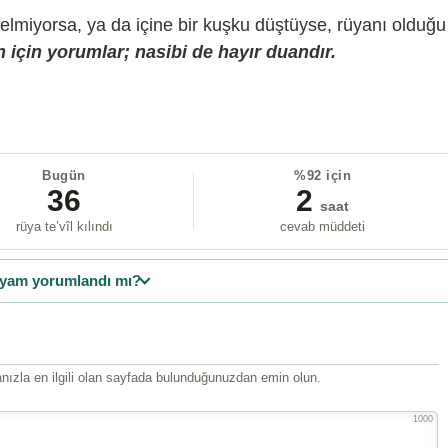
gelmiyorsa, ya da içine bir kuşku düştüyse, rüyanı olduğu
 için yorumlar; nasibi de hayır duandır.
Bugün
%92 için
36
2
saat
rüya te’vîl kılındı
cevab müddeti
yam yorumlandı mı?
ızla en ilgili olan sayfada bulunduğunuzdan emin olun.
1000