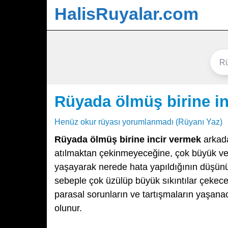
HalisRuyalar.com
Rüyada ölmüş birine i
Henüz okur rüyası yorumlanmadı (Rüyanı Yaz)
Rüyada ölmüş birine incir vermek
arkada
atılmaktan çekinmeyeceğine, çok büyük ve sı
yaşayarak nerede hata yapıldığının düşünül
sebeple çok üzülüp büyük sıkıntılar çekec
parasal sorunların ve tartışmaların yaşan
olunur.