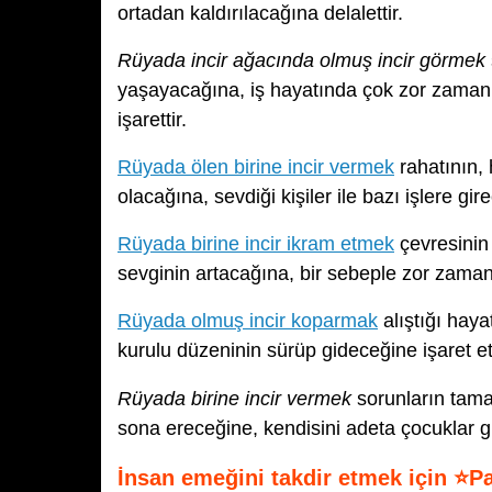
ortadan kaldırılacağına delalettir.
Rüyada incir ağacında olmuş incir görmek
yaşayacağına, iş hayatında çok zor zaman
işarettir.
Rüyada ölen birine incir vermek
rahatının, 
olacağına, sevdiği kişiler ile bazı işlere gir
Rüyada birine incir ikram etmek
çevresinin
sevginin artacağına, bir sebeple zor zamanl
Rüyada olmuş incir koparmak
alıştığı hay
kurulu düzeninin sürüp gideceğine işaret e
Rüyada birine incir vermek
sorunların tama
sona ereceğine, kendisini adeta çocuklar g
İnsan emeğini takdir etmek için ⭐P