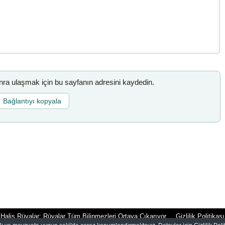
a ulaşmak için bu sayfanın adresini kaydedin.
Bağlantıyı kopyala
Halis Rüyalar: Rüyalar Tüm Bilinmezleri Ortaya Çıkarıyor
Gizlilik Politikası