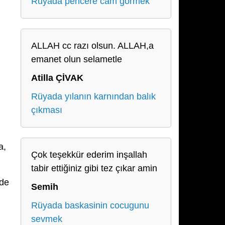
Rüyada pencere cam görmek
ALLAH cc razı olsun. ALLAH,a
emanet olun selametle
Atilla ÇİVAK
Rüyada yılanın karnından balık
çıkması
a,
Çok teşekkür ederim inşallah
tabir ettiğiniz gibi tez çıkar amin
nde
Semih
Rüyada baskasinin cocugunu
sevmek