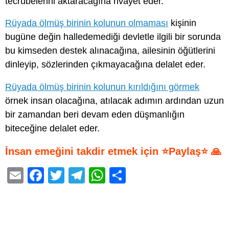
tecrübelerini aktaracağına rivayet eder.
Rüyada ölmüş birinin kolunun olmaması
kişinin
bugüne değin halledemediği devletle ilgili bir sorunda
bu kimseden destek alınacağına, ailesinin öğütlerini
dinleyip, sözlerinden çıkmayacağına delalet eder.
Rüyada ölmüş birinin kolunun kırıldığını görmek
örnek insan olacağına, atılacak adımın ardından uzun
bir zamandan beri devam eden düşmanlığın
biteceğine delalet eder.
İnsan emeğini takdir etmek için ⭐Paylaş⭐ 🙏
E
F
T
T
W
S
m
a
wi
el
h
h
ail
c
tt
e
at
ar
e
er
gr
s
e