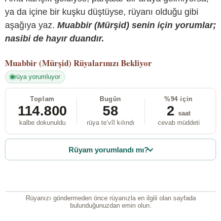
ya da içine bir kuşku düştüyse, rüyanı olduğu gibi
aşağıya yaz.
Muabbir (Mürşid) senin için yorumlar;
nasibi de hayır duandır.
Muabbir (Mürşid)
Rüyalarınızı Bekliyor
rüya yorumluyor
Toplam
Bugün
%94 için
114.800
58
2
saat
kalbe dokunuldu
rüya te’vîl kılındı
cevab müddeti
Rüyam yorumlandı mı?
Rüyanızı göndermeden önce rüyanızla en ilgili olan sayfada
bulunduğunuzdan emin olun.