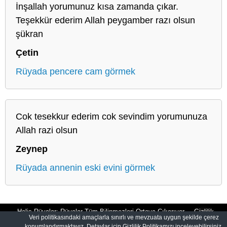
İnşallah yorumunuz kısa zamanda çıkar.
Teşekkür ederim Allah peygamber razı olsun
şükran
Çetin
Rüyada pencere cam görmek
Cok tesekkur ederim cok sevindim yorumunuza
Allah razi olsun
Zeynep
Rüyada annenin eski evini görmek
Halis Rüyalar: Rüyalar Tüm Bilinmezleri Ortaya Çıkarıyor
Gizlilik
Veri politikasındaki amaçlarla sınırlı ve mevzuata uygun şekilde çerez
konumlandırmaktayız. Detaylar için Gizlilik Politikamızı inceleyebilirsiniz.