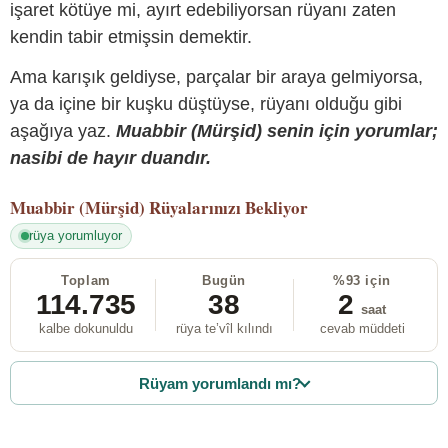
işaret kötüye mi, ayırt edebiliyorsan rüyanı zaten
kendin tabir etmişsin demektir.
Ama karışık geldiyse, parçalar bir araya gelmiyorsa,
ya da içine bir kuşku düştüyse, rüyanı olduğu gibi
aşağıya yaz.
Muabbir (Mürşid) senin için yorumlar;
nasibi de hayır duandır.
Muabbir (Mürşid)
Rüyalarınızı Bekliyor
rüya yorumluyor
Toplam
Bugün
%93 için
114.735
38
2
saat
kalbe dokunuldu
rüya te’vîl kılındı
cevab müddeti
Rüyam yorumlandı mı?