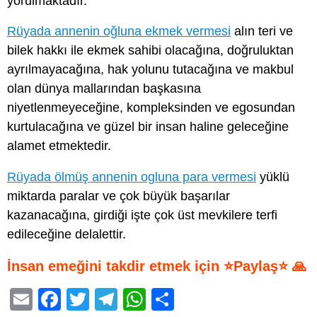
yorulmaktadır.
Rüyada annenin oğluna ekmek vermesi
alın teri ve
bilek hakkı ile ekmek sahibi olacağına, doğruluktan
ayrılmayacağına, hak yolunu tutacağına ve makbul
olan dünya mallarından başkasına
niyetlenmeyeceğine, kompleksinden ve egosundan
kurtulacağına ve güzel bir insan haline geleceğine
alamet etmektedir.
Rüyada ölmüş annenin ogluna para vermesi
yüklü
miktarda paralar ve çok büyük başarılar
kazanacağına, girdiği işte çok üst mevkilere terfi
edileceğine delalettir.
İnsan emeğini takdir etmek için ⭐Paylaş⭐ 🙏
E
F
T
T
W
S