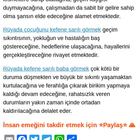
duymayacağına, çalışmadan da sabit bir gelire sahip
olma şansın elde edeceğine alamet etmektedir.
Rüyada çocuğunu kefene sarılı görmek
geçim
sıkıntısının, yokluğun ve hastalığın baş
göstereceğine, hedeflerine ulaşacağına, hayallerini
gerçekleştireceğine rivayet etmektedir.
Rüyada kefene sarılı baba görmek
çok kötü bir
duruma düşmekten ve büyük bir sıkıntı yaşamaktan
kurtulacağına ve ferahlığa çıkarak birikim yapmaya
kaldığı devam edeceğine, rahatsızlık veren
durumların yakın zaman içinde ortadan
kaldırılacağına delalet eder.
İnsan emeğini takdir etmek için ⭐Paylaş⭐ 🙏
E
F
T
T
W
S