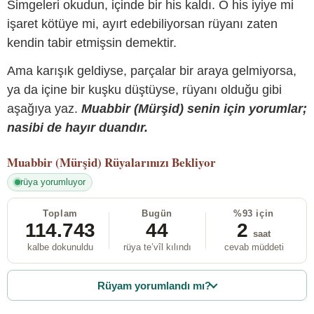
Simgeleri okudun, içinde bir his kaldı. O his iyiye mi
işaret kötüye mi, ayırt edebiliyorsan rüyanı zaten
kendin tabir etmişsin demektir.
Ama karışık geldiyse, parçalar bir araya gelmiyorsa,
ya da içine bir kuşku düştüyse, rüyanı olduğu gibi
aşağıya yaz.
Muabbir (Mürşid) senin için yorumlar;
nasibi de hayır duandır.
Muabbir (Mürşid)
Rüyalarınızı Bekliyor
rüya yorumluyor
Toplam
Bugün
%93 için
114.743
44
2
saat
kalbe dokunuldu
rüya te’vîl kılındı
cevab müddeti
Rüyam yorumlandı mı?