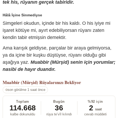
tek his, rüyanın gerçek tabiridir.
Hâlâ İçine Sinmediyse
Simgeleri okudun, içinde bir his kaldı. O his iyiye mi
işaret kötüye mi, ayırt edebiliyorsan rüyanı zaten
kendin tabir etmişsin demektir.
Ama karışık geldiyse, parçalar bir araya gelmiyorsa,
ya da içine bir kuşku düştüyse, rüyanı olduğu gibi
aşağıya yaz.
Muabbir (Mürşid) senin için yorumlar;
nasibi de hayır duandır.
Muabbir (Mürşid)
Rüyalarınızı Bekliyor
son görülme 1 saat önce
Toplam
Bugün
%92 için
114.668
36
2
saat
kalbe dokunuldu
rüya te’vîl kılındı
cevab müddeti