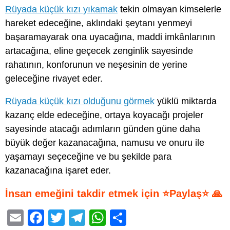
Rüyada küçük kızı yıkamak
tekin olmayan kimselerle
hareket edeceğine, aklındaki şeytanı yenmeyi
başaramayarak ona uyacağına, maddi imkânlarının
artacağına, eline geçecek zenginlik sayesinde
rahatının, konforunun ve neşesinin de yerine
geleceğine rivayet eder.
Rüyada küçük kızı olduğunu görmek
yüklü miktarda
kazanç elde edeceğine, ortaya koyacağı projeler
sayesinde atacağı adımların günden güne daha
büyük değer kazanacağına, namusu ve onuru ile
yaşamayı seçeceğine ve bu şekilde para
kazanacağına işaret eder.
İnsan emeğini takdir etmek için ⭐Paylaş⭐ 🙏
E
F
T
T
W
S