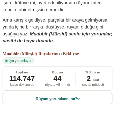
işaret kötüye mi, ayırt edebiliyorsan rüyanı zaten
kendin tabir etmişsin demektir.
Ama karışık geldiyse, parçalar bir araya gelmiyorsa,
ya da içine bir kuşku düştüyse, rüyanı olduğu gibi
aşağıya yaz.
Muabbir (Mürşid) senin için yorumlar;
nasibi de hayır duandır.
Muabbir (Mürşid)
Rüyalarınızı Bekliyor
rüya yorumluyor
Toplam
Bugün
%93 için
114.747
44
2
saat
kalbe dokunuldu
rüya te’vîl kılındı
cevab müddeti
Rüyam yorumlandı mı?