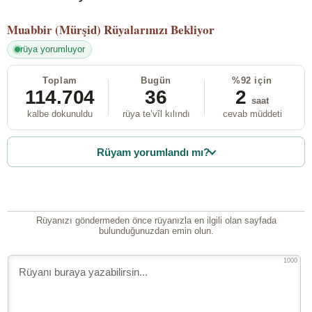
Muabbir (Mürşid)
Rüyalarınızı Bekliyor
rüya yorumluyor
Toplam
Bugün
%92 için
114.704
36
2
saat
kalbe dokunuldu
rüya te’vîl kılındı
cevab müddeti
Rüyam yorumlandı mı?
Rüyanızı göndermeden önce rüyanızla en ilgili olan sayfada
bulunduğunuzdan emin olun.
1000