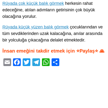
Rüyada çok küçük balık görmek
herkesin rahat
edeceğine, atılan adımların getirisinin çok büyük
olacağına yorulur.
Rüyada küçük yüzen balık görmek
çocuklarından ve
tüm sevdiklerinden uzak kalacağına, anılar arasında
bir yolculuğa çıkacağına delalet etmektedir.
İnsan emeğini takdir etmek için ⭐Paylaş⭐ 🙏
E
F
T
T
W
S
m
a
wi
el
h
h
ail
c
tt
e
at
ar
e
er
gr
s
e
b
a
A
o
m
p