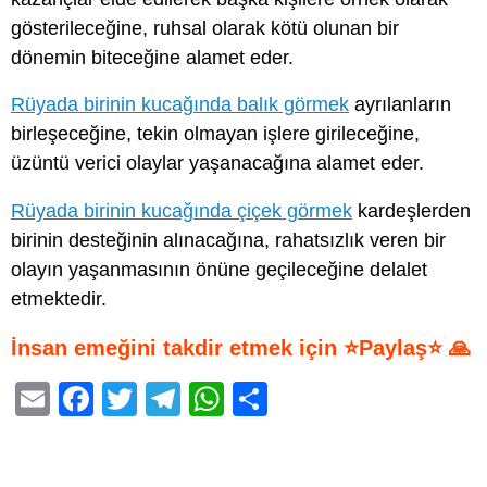
gösterileceğine, ruhsal olarak kötü olunan bir
dönemin biteceğine alamet eder.
Rüyada birinin kucağında balık görmek
ayrılanların
birleşeceğine, tekin olmayan işlere girileceğine,
üzüntü verici olaylar yaşanacağına alamet eder.
Rüyada birinin kucağında çiçek görmek
kardeşlerden
birinin desteğinin alınacağına, rahatsızlık veren bir
olayın yaşanmasının önüne geçileceğine delalet
etmektedir.
İnsan emeğini takdir etmek için ⭐Paylaş⭐ 🙏
E
F
T
T
W
S
m
a
wi
el
h
h
ail
c
tt
e
at
ar