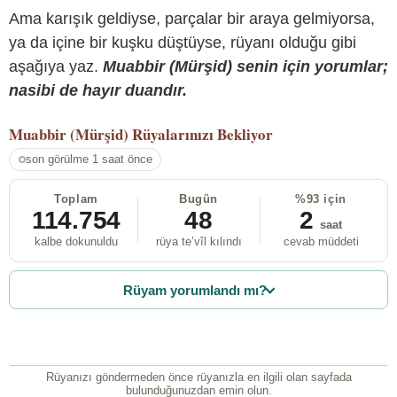
Ama karışık geldiyse, parçalar bir araya gelmiyorsa,
ya da içine bir kuşku düştüyse, rüyanı olduğu gibi
aşağıya yaz.
Muabbir (Mürşid) senin için yorumlar;
nasibi de hayır duandır.
Muabbir (Mürşid)
Rüyalarınızı Bekliyor
son görülme 1 saat önce
Toplam
Bugün
%93 için
114.754
48
2
saat
kalbe dokunuldu
rüya te’vîl kılındı
cevab müddeti
Rüyam yorumlandı mı?
Rüyanızı göndermeden önce rüyanızla en ilgili olan sayfada
bulunduğunuzdan emin olun.