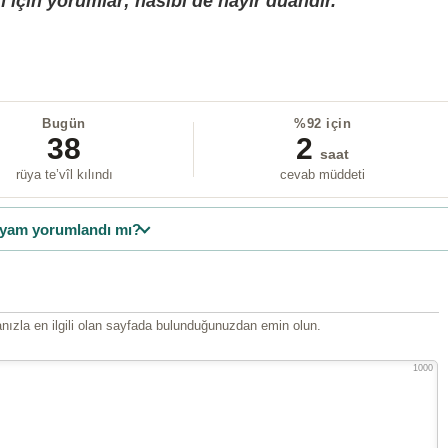
 için yorumlar; nasibi de hayır duandır.
Bugün
%92 için
38
2
saat
rüya te’vîl kılındı
cevab müddeti
yam yorumlandı mı?
ızla en ilgili olan sayfada bulunduğunuzdan emin olun.
1000