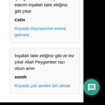
ederim inşallah tabir ettiğiniz
gibi çıkar
Cetin
Rüyada düşmanımın evime
gelmesi
İnşallah tabir ettiğiniz gibi ve tez
çıkar Allah Peygamber razı
olsun amin
semih
Rüyada çok sevilen biri olmak