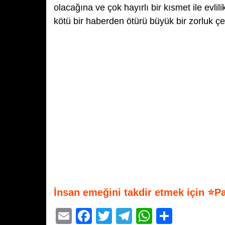
olacağına ve çok hayırlı bir kısmet ile evli
kötü bir haberden ötürü büyük bir zorluk ç
İnsan emeğini takdir etmek için ⭐P
E
F
T
T
W
S