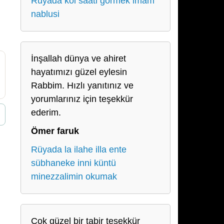
Rüyada kol saati görmek imam
nablusi
İnşallah dünya ve ahiret
hayatımızı güzel eylesin
Rabbim. Hızlı yanıtınız ve
yorumlarınız için teşekkür
ederim.
Ömer faruk
Rüyada la ilahe illa ente
sübhaneke inni küntü
minezzalimin okumak
Çok güzel bir tabir teşekkür