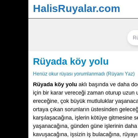
HalisRuyalar.com
Rüyada köy yolu
Henüz okur rüyası yorumlanmadı (Rüyanı Yaz)
Rüyada köy yolu
aklı başında ve daha doğ
için bir karar vereceği zaman oturup uzun
ereceğine, çok büyük mutluluklar yaşanaca
ortaya çıkan sorunların üstesinden geleceğ
karşılaşacağına, işlerin kötüye gitmesine 
yaşanacağına, günden güne işlerinin daha i
kavuşacağına, işsizin iş bulacağına, rüyayı