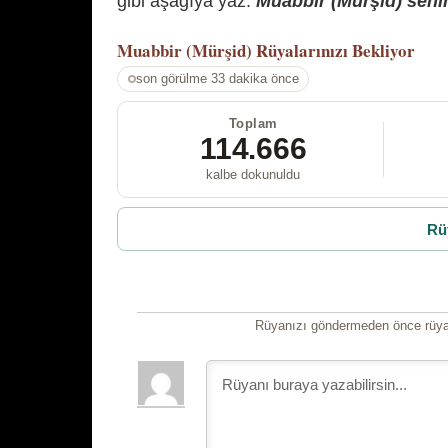
gibi aşağıya yaz.
Muabbir (Mürşid) senin
Muabbir (Mürşid)
Rüyalarınızı Bekliyor
son görülme 33 dakika önce
Toplam
114.666
kalbe dokunuldu
Rü
Rüyanızı göndermeden önce rüyan