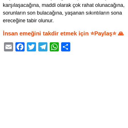
karşılaşacağına, maddi olarak çok rahat olunacağına,
sorunların son bulacağına, yaşanan sıkıntıların sona
ereceğine tabir olunur.
İnsan emeğini takdir etmek için ⭐Paylaş⭐ 🙏
E
F
T
T
W
S
m
a
wi
el
h
h
ail
c
tt
e
at
ar
e
er
gr
s
e
b
a
A
o
m
p
o
p
k