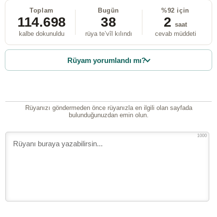
Toplam
Bugün
%92 için
114.698
38
2
saat
kalbe dokunuldu
rüya te’vîl kılındı
cevab müddeti
Rüyam yorumlandı mı?
Rüyanızı göndermeden önce rüyanızla en ilgili olan sayfada
bulunduğunuzdan emin olun.
1000