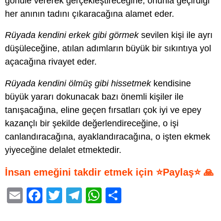
gönüle vererek gerçekleştireceğine, onunla geçirdiği
her anının tadını çıkaracağına alamet eder.
Rüyada kendini erkek gibi görmek
sevilen kişi ile ayrı
düşüleceğine, atılan adımların büyük bir sıkıntıya yol
açacağına rivayet eder.
Rüyada kendini ölmüş gibi hissetmek
kendisine
büyük yararı dokunacak bazı önemli kişiler ile
tanışacağına, eline geçen fırsatları çok iyi ve epey
kazançlı bir şekilde değerlendireceğine, o işi
canlandıracağına, ayaklandıracağına, o işten ekmek
yiyeceğine delalet etmektedir.
İnsan emeğini takdir etmek için ⭐Paylaş⭐ 🙏
E
F
T
T
W
S
m
a
wi
el
h
h