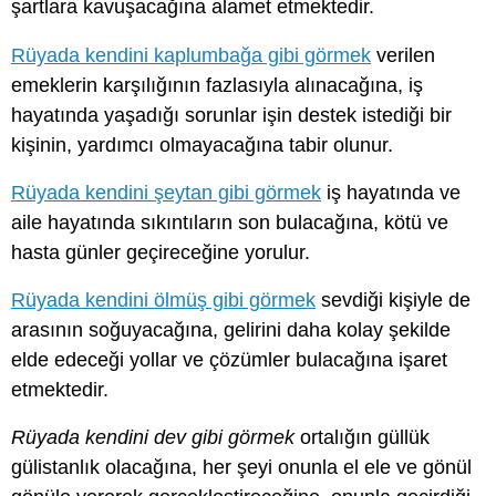
şartlara kavuşacağına alamet etmektedir.
Rüyada kendini kaplumbağa gibi görmek
verilen
emeklerin karşılığının fazlasıyla alınacağına, iş
hayatında yaşadığı sorunlar işin destek istediği bir
kişinin, yardımcı olmayacağına tabir olunur.
Rüyada kendini şeytan gibi görmek
iş hayatında ve
aile hayatında sıkıntıların son bulacağına, kötü ve
hasta günler geçireceğine yorulur.
Rüyada kendini ölmüş gibi görmek
sevdiği kişiyle de
arasının soğuyacağına, gelirini daha kolay şekilde
elde edeceği yollar ve çözümler bulacağına işaret
etmektedir.
Rüyada kendini dev gibi görmek
ortalığın güllük
gülistanlık olacağına, her şeyi onunla el ele ve gönül