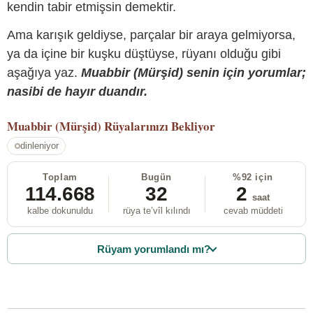
kendin tabir etmişsin demektir.
Ama karışık geldiyse, parçalar bir araya gelmiyorsa,
ya da içine bir kuşku düştüyse, rüyanı olduğu gibi
aşağıya yaz.
Muabbir (Mürşid) senin için yorumlar;
nasibi de hayır duandır.
Muabbir (Mürşid)
Rüyalarınızı Bekliyor
dinleniyor
Toplam
Bugün
%92 için
114.668
32
2
saat
kalbe dokunuldu
rüya te’vîl kılındı
cevab müddeti
Rüyam yorumlandı mı?