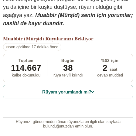
ya da içine bir kuşku düştüyse, rüyanı olduğu gibi
aşağıya yaz.
Muabbir (Mürşid) senin için yorumlar;
nasibi de hayır duandır.
Muabbir (Mürşid)
Rüyalarınızı Bekliyor
son görülme 17 dakika önce
Toplam
Bugün
%92 için
114.667
38
2
saat
kalbe dokunuldu
rüya te’vîl kılındı
cevab müddeti
Rüyam yorumlandı mı?
Rüyanızı göndermeden önce rüyanızla en ilgili olan sayfada
bulunduğunuzdan emin olun.