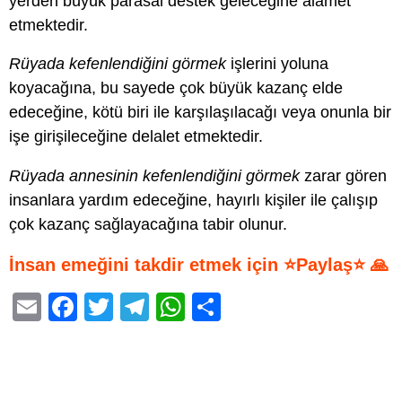
yerden büyük parasal destek geleceğine alamet
etmektedir.
Rüyada kefenlendiğini görmek
işlerini yoluna
koyacağına, bu sayede çok büyük kazanç elde
edeceğine, kötü biri ile karşılaşılacağı veya onunla bir
işe girişileceğine delalet etmektedir.
Rüyada annesinin kefenlendiğini görmek
zarar gören
insanlara yardım edeceğine, hayırlı kişiler ile çalışıp
çok kazanç sağlayacağına tabir olunur.
İnsan emeğini takdir etmek için ⭐Paylaş⭐ 🙏
E
F
T
T
W
S
m
a
wi
el
h
h
ail
c
tt
e
at
ar
e
er
gr
s
e