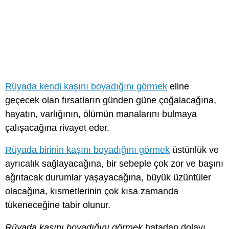
Rüyada kendi kaşını boyadığını görmek
eline
geçecek olan fırsatların günden güne çoğalacağına,
hayatın, varlığının, ölümün manalarını bulmaya
çalışacağına rivayet eder.
Rüyada birinin kaşını boyadığını görmek
üstünlük ve
ayrıcalık sağlayacağına, bir sebeple çok zor ve başını
ağrıtacak durumlar yaşayacağına, büyük üzüntüler
olacağına, kısmetlerinin çok kısa zamanda
tükeneceğine tabir olunur.
Rüyada kaşını boyadığını görmek
hatadan dolayı