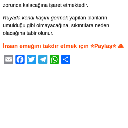
zorunda kalacağına işaret etmektedir.
Rüyada kendi kaşını görmek
yapılan planların
umulduğu gibi olmayacağına, sıkıntılara neden
olacağına tabir olunur.
İnsan emeğini takdir etmek için ⭐Paylaş⭐ 🙏
E
F
T
T
W
S
m
a
wi
el
h
h
ail
c
tt
e
at
ar
e
er
gr
s
e
b
a
A
o
m
p
o
p
k