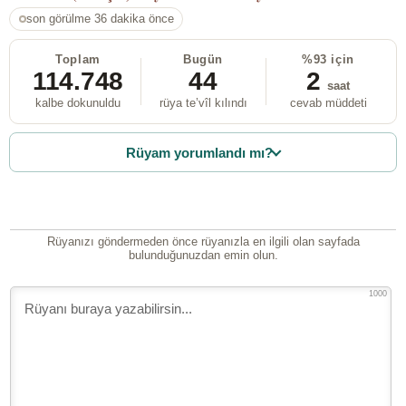
son görülme 36 dakika önce
Toplam
Bugün
%93 için
114.748
44
2
saat
kalbe dokunuldu
rüya te’vîl kılındı
cevab müddeti
Rüyam yorumlandı mı?
Rüyanızı göndermeden önce rüyanızla en ilgili olan sayfada
bulunduğunuzdan emin olun.
1000