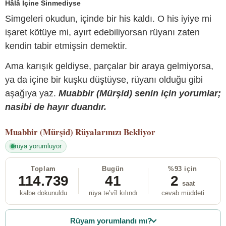
Hâlâ İçine Sinmediyse
Simgeleri okudun, içinde bir his kaldı. O his iyiye mi
işaret kötüye mi, ayırt edebiliyorsan rüyanı zaten
kendin tabir etmişsin demektir.
Ama karışık geldiyse, parçalar bir araya gelmiyorsa,
ya da içine bir kuşku düştüyse, rüyanı olduğu gibi
aşağıya yaz.
Muabbir (Mürşid) senin için yorumlar;
nasibi de hayır duandır.
Muabbir (Mürşid)
Rüyalarınızı Bekliyor
rüya yorumluyor
Toplam
Bugün
%93 için
114.739
41
2
saat
kalbe dokunuldu
rüya te’vîl kılındı
cevab müddeti
Rüyam yorumlandı mı?