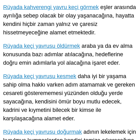
Rüyada kahverengi yavru keçi görmek
eşler arasında
ayrılığa sebep olacak bir olay yaşanacağına, hayatta
kendini hiçbir zaman yalnız ve çaresiz
hissetmeyeceğine alamet etmektedir.
Rüyada keçi yavrusu öldürmek
araba ya da ev alma
konusunda bazı adımlar atılacağına, hedeflerine
doğru emin adımlarla yol alacağına işaret eder.
Rüyada keçi yavrusu kesmek
daha iyi bir yaşama
sahip olma hakkı varken adım atamamak ve gereken
cesareti gösterememesi yüzünden olduğu yerde
sayacağına, kendisini ömür boyu mutlu edecek,
kadrini ve kıymetini bilecek bir kimse ile
karşılaşacağına alamet eder.
Rüyada keçi yavrusu doğurmak
adının lekelemek için