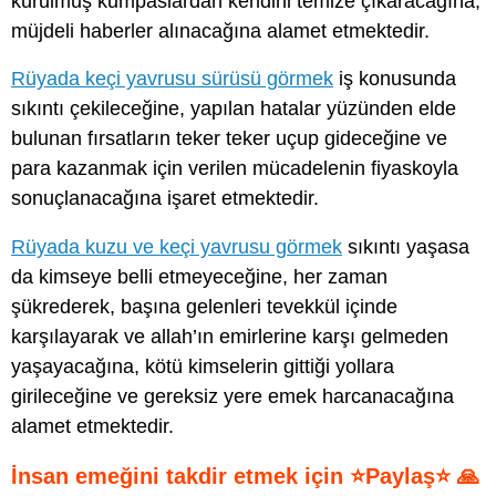
kurulmuş kumpaslardan kendini temize çıkaracağına,
müjdeli haberler alınacağına alamet etmektedir.
Rüyada keçi yavrusu sürüsü görmek
iş konusunda
sıkıntı çekileceğine, yapılan hatalar yüzünden elde
bulunan fırsatların teker teker uçup gideceğine ve
para kazanmak için verilen mücadelenin fiyaskoyla
sonuçlanacağına işaret etmektedir.
Rüyada kuzu ve keçi yavrusu görmek
sıkıntı yaşasa
da kimseye belli etmeyeceğine, her zaman
şükrederek, başına gelenleri tevekkül içinde
karşılayarak ve allah’ın emirlerine karşı gelmeden
yaşayacağına, kötü kimselerin gittiği yollara
girileceğine ve gereksiz yere emek harcanacağına
alamet etmektedir.
İnsan emeğini takdir etmek için ⭐Paylaş⭐ 🙏