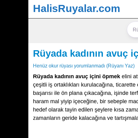
HalisRuyalar.com
Rüyada kadının avuç i
Henüz okur rüyası yorumlanmadı (Rüyanı Yaz)
Rüyada kadının avuç içini öpmek
elini a
çeşitli iş ortaklıkları kurulacağına, ticare
başarısı ile ön plana çıkacağına, işinde te
haram mal yiyip içeceğine, bir sebeple mad
hedef olarak tayin edilen şeylere kısa zama
zamanların geride kalacağına ve tartışmala