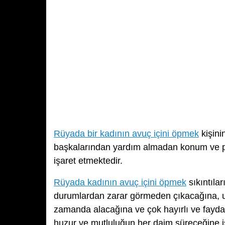
Rüyada bir kadının avuç içini öpmek
kişini
başkalarından yardım almadan konum ve p
işaret etmektedir.
Rüyada kadının avuç içini öpmek
sıkıntıla
durumlardan zarar görmeden çıkacağına, uz
zamanda alacağına ve çok hayırlı ve faydalı
huzur ve mutluluğun her daim süreceğine iş