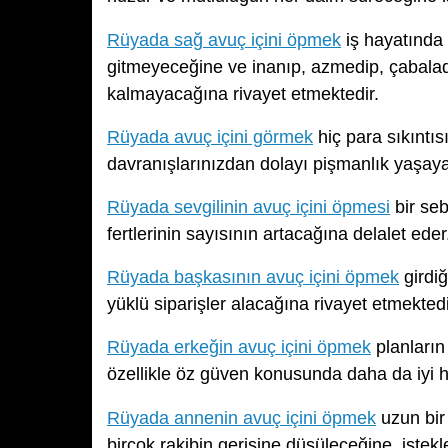
Rüyada sağ avuç içini öpmek
iş hayatında 
gitmeyeceğine ve inanıp, azmedip, çabalad
kalmayacağına rivayet etmektedir.
Rüyada avuç içini görmek
hiç para sıkıntı
davranışlarınızdan dolayı pişmanlık yaşaya
Rüyada sevgilinin avuç içini öpmesi
bir seb
fertlerinin sayısının artacağına delalet eder
Rüyada başkasının avuç içini öpmek
girdiğ
yüklü siparişler alacağına rivayet etmektedi
Rüyada erkeğin avuç içini öpmek
planların
özellikle öz güven konusunda daha da iyi hi
Rüyada annenin avuç içini öpmek
uzun bir
birçok rakibin gerisine düşüleceğine, istek