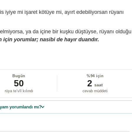
is iyiye mi işaret kötüye mi, ayırt edebiliyorsan rüyanı
gelmiyorsa, ya da içine bir kuşku düştüyse, rüyanı olduğu
 için yorumlar; nasibi de hayır duandır.
Bugün
%94 için
50
2
saat
rüya te’vîl kılındı
cevab müddeti
yam yorumlandı mı?