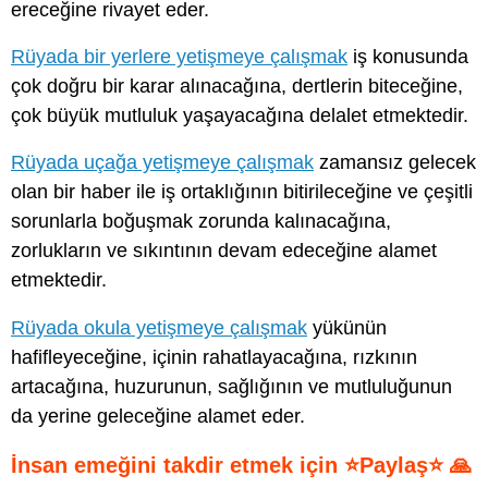
ereceğine rivayet eder.
Rüyada bir yerlere yetişmeye çalışmak
iş konusunda
çok doğru bir karar alınacağına, dertlerin biteceğine,
çok büyük mutluluk yaşayacağına delalet etmektedir.
Rüyada uçağa yetişmeye çalışmak
zamansız gelecek
olan bir haber ile iş ortaklığının bitirileceğine ve çeşitli
sorunlarla boğuşmak zorunda kalınacağına,
zorlukların ve sıkıntının devam edeceğine alamet
etmektedir.
Rüyada okula yetişmeye çalışmak
yükünün
hafifleyeceğine, içinin rahatlayacağına, rızkının
artacağına, huzurunun, sağlığının ve mutluluğunun
da yerine geleceğine alamet eder.
İnsan emeğini takdir etmek için ⭐Paylaş⭐ 🙏