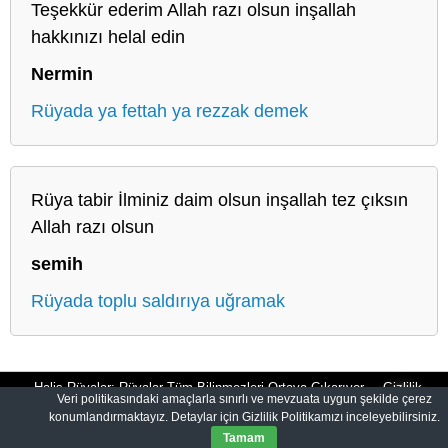
Teşekkür ederim Allah razı olsun inşallah
hakkınızı helal edin
Nermin
Rüyada ya fettah ya rezzak demek
Rüya tabir İlminiz daim olsun inşallah tez çıksın
Allah razı olsun
semih
Rüyada toplu saldırıya uğramak
Halis Rüyalar: Rüyalar Tüm Bilinmezleri Ortaya Çıkarıyor
Gizlilik
Veri politikasındaki amaçlarla sınırlı ve mevzuata uygun şekilde çerez
konumlandırmaktayız. Detaylar için Gizlilik Politikamızı inceleyebilirsiniz.
Politikası
Tamam
© 2012-2026
HalisRuyalar.com
|
Tüm Hakları Saklıdır.