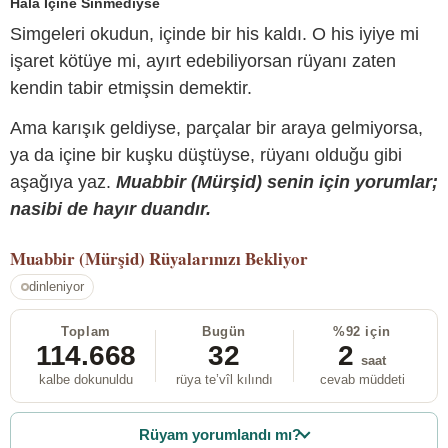
Hâlâ İçine Sinmediyse
Simgeleri okudun, içinde bir his kaldı. O his iyiye mi
işaret kötüye mi, ayırt edebiliyorsan rüyanı zaten
kendin tabir etmişsin demektir.
Ama karışık geldiyse, parçalar bir araya gelmiyorsa,
ya da içine bir kuşku düştüyse, rüyanı olduğu gibi
aşağıya yaz.
Muabbir (Mürşid) senin için yorumlar;
nasibi de hayır duandır.
Muabbir (Mürşid)
Rüyalarınızı Bekliyor
dinleniyor
Toplam
Bugün
%92 için
114.668
32
2
saat
kalbe dokunuldu
rüya te’vîl kılındı
cevab müddeti
Rüyam yorumlandı mı?