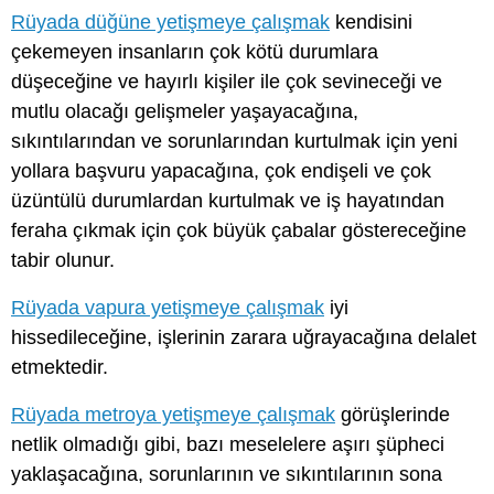
Rüyada düğüne yetişmeye çalışmak
kendisini
çekemeyen insanların çok kötü durumlara
düşeceğine ve hayırlı kişiler ile çok sevineceği ve
mutlu olacağı gelişmeler yaşayacağına,
sıkıntılarından ve sorunlarından kurtulmak için yeni
yollara başvuru yapacağına, çok endişeli ve çok
üzüntülü durumlardan kurtulmak ve iş hayatından
feraha çıkmak için çok büyük çabalar göstereceğine
tabir olunur.
Rüyada vapura yetişmeye çalışmak
iyi
hissedileceğine, işlerinin zarara uğrayacağına delalet
etmektedir.
Rüyada metroya yetişmeye çalışmak
görüşlerinde
netlik olmadığı gibi, bazı meselelere aşırı şüpheci
yaklaşacağına, sorunlarının ve sıkıntılarının sona