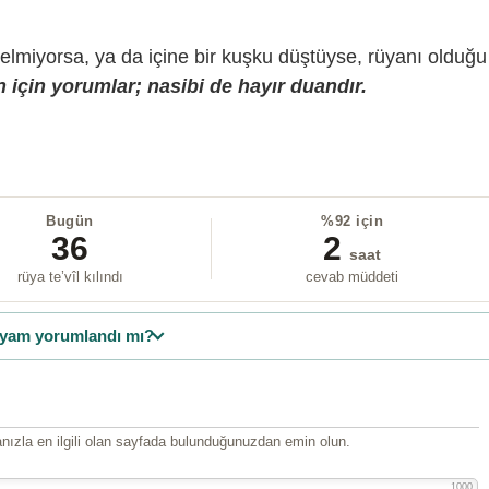
gelmiyorsa, ya da içine bir kuşku düştüyse, rüyanı olduğu
 için yorumlar; nasibi de hayır duandır.
Bugün
%92 için
36
2
saat
rüya te’vîl kılındı
cevab müddeti
yam yorumlandı mı?
ızla en ilgili olan sayfada bulunduğunuzdan emin olun.
1000