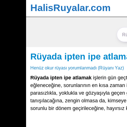
HalisRuyalar.com
Rüyada ipten ipe atlam
Henüz okur rüyası yorumlanmadı (Rüyanı Yaz)
Rüyada ipten ipe atlamak
işlerin gün geç
eğleneceğine, sorunlarının en kısa zaman i
parasızlıkla, yoklukla ve gözyaşıyla geçen g
tanışılacağına, zengin olmasa da, kimseye
sorunlu bir dönem geçirileceğine, hayırsız ki