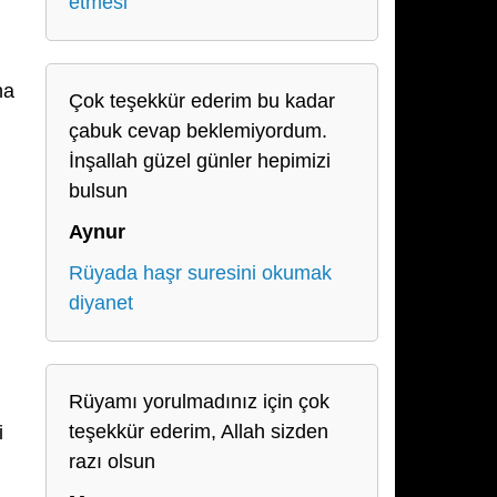
etmesi
na
Çok teşekkür ederim bu kadar
çabuk cevap beklemiyordum.
İnşallah güzel günler hepimizi
bulsun
Aynur
Rüyada haşr suresini okumak
diyanet
Rüyamı yorulmadınız için çok
teşekkür ederim, Allah sizden
i
razı olsun