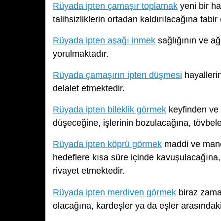
Rüyada ipten çamaşır toplamak
yeni bir h
talihsizliklerin ortadan kaldırılacağına tabir
Rüyada ipten aşağı inmek
sağlığının ve ağ
yorulmaktadır.
Rüyada çamaşırın ipten düşmesi
hayalleri
delalet etmektedir.
Rüyada ipten bileklik görmek
keyfinden ve 
düşeceğine, işlerinin bozulacağına, tövbeler
Rüyada ipten köprü görmek
maddi ve manev
hedeflere kısa süre içinde kavuşulacağına
rivayet etmektedir.
Rüyada ipten merdiven görmek
biraz zaman
olacağına, kardeşler ya da eşler arasındak