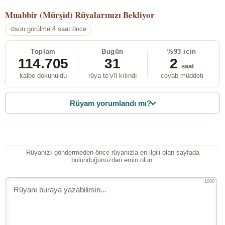
Muabbir (Mürşid)
Rüyalarınızı Bekliyor
son görülme 4 saat önce
Toplam
Bugün
%93 için
114.705
31
2
saat
kalbe dokunuldu
rüya te’vîl kılındı
cevab müddeti
Rüyam yorumlandı mı?
Rüyanızı göndermeden önce rüyanızla en ilgili olan sayfada
bulunduğunuzdan emin olun.
1000