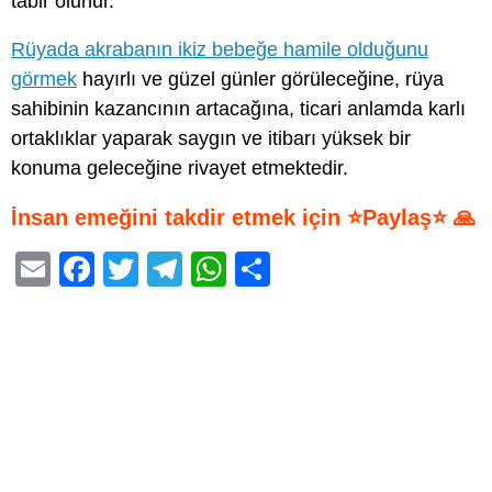
tabir olunur.
Rüyada akrabanın ikiz bebeğe hamile olduğunu
görmek
hayırlı ve güzel günler görüleceğine, rüya
sahibinin kazancının artacağına, ticari anlamda karlı
ortaklıklar yaparak saygın ve itibarı yüksek bir
konuma geleceğine rivayet etmektedir.
İnsan emeğini takdir etmek için ⭐Paylaş⭐ 🙏
E
F
T
T
W
S
m
a
wi
el
h
h
ail
c
tt
e
at
ar
e
er
gr
s
e
b
a
A
o
m
p
o
p