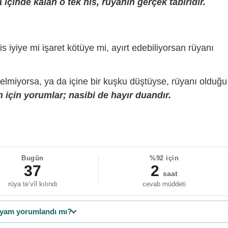
içinde kalan o tek his, rüyanın gerçek tabiridir.
is iyiye mi işaret kötüye mi, ayırt edebiliyorsan rüyanı
gelmiyorsa, ya da içine bir kuşku düştüyse, rüyanı olduğu
 için yorumlar; nasibi de hayır duandır.
Bugün
%92 için
37
2
saat
rüya te’vîl kılındı
cevab müddeti
yam yorumlandı mı?