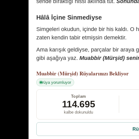
sende bıraktığı hissi aklında tut.
Sonunda 
Hâlâ İçine Sinmediyse
Simgeleri okudun, içinde bir his kaldı. O h
zaten kendin tabir etmişsin demektir.
Ama karışık geldiyse, parçalar bir araya 
gibi aşağıya yaz.
Muabbir (Mürşid) senin
Muabbir (Mürşid)
Rüyalarınızı Bekliyor
rüya yorumluyor
Toplam
114.695
kalbe dokunuldu
Rü