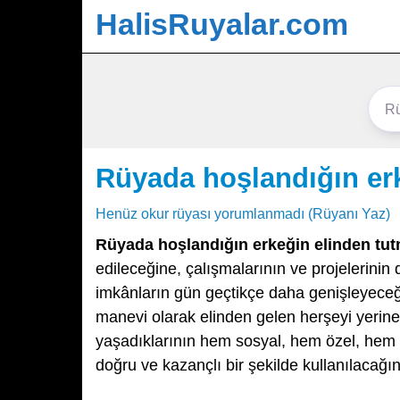
HalisRuyalar.com
Rüyada hoşlandığın erk
Henüz okur rüyası yorumlanmadı (Rüyanı Yaz)
Rüyada hoşlandığın erkeğin elinden tu
edileceğine, çalışmalarının ve projelerinin
imkânların gün geçtikçe daha genişleyeceği
manevi olarak elinden gelen herşeyi yerine
yaşadıklarının hem sosyal, hem özel, hem d
doğru ve kazançlı bir şekilde kullanılacağına