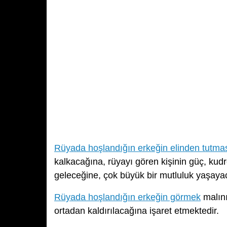
Rüyada hoşlandığın erkeğin elinden tutma
kalkacağına, rüyayı gören kişinin güç, kudr
geleceğine, çok büyük bir mutluluk yaşayac
Rüyada hoşlandığın erkeğin görmek
malını
ortadan kaldırılacağına işaret etmektedir.