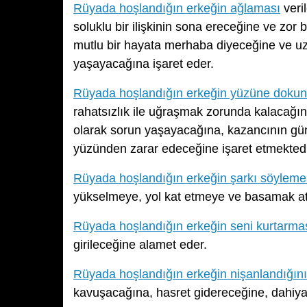
Rüyada hoşlandığın erkeğin ağlaması
veri
soluklu bir ilişkinin sona ereceğine ve zor b
mutlu bir hayata merhaba diyeceğine ve uzu
yaşayacağına işaret eder.
Rüyada hoşlandığın erkeğin yüzüne doku
rahatsızlık ile uğraşmak zorunda kalacağına
olarak sorun yaşayacağına, kazancının gün
yüzünden zarar edeceğine işaret etmektedi
Rüyada hoşlandığın erkeğin şarkı söyleme
yükselmeye, yol kat etmeye ve basamak at
Rüyada hoşlandığın erkeğin seni kurtarma
girileceğine alamet eder.
Rüyada hoşlandığın erkeğin nişanlandığın
kavuşacağına, hasret gidereceğine, dahiyan