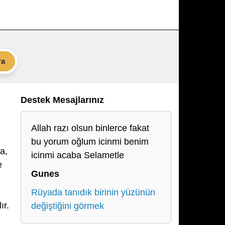
ra
Destek Mesajlarınız
Allah razı olsun binlerce fakat
bu yorum oğlum icinmi benim
a,
icinmi acaba Selametle
e
Gunes
Rüyada tanıdık birinin yüzünün
ır.
değiştiğini görmek