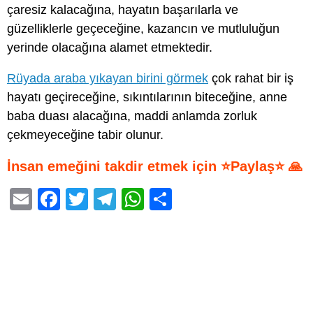
çaresiz kalacağına, hayatın başarılarla ve
güzelliklerle geçeceğine, kazancın ve mutluluğun
yerinde olacağına alamet etmektedir.
Rüyada araba yıkayan birini görmek
çok rahat bir iş
hayatı geçireceğine, sıkıntılarının biteceğine, anne
baba duası alacağına, maddi anlamda zorluk
çekmeyeceğine tabir olunur.
İnsan emeğini takdir etmek için ⭐Paylaş⭐ 🙏
E
F
T
T
W
S
m
a
wi
el
h
h
ail
c
tt
e
at
ar
e
er
gr
s
e
b
a
A
o
m
p