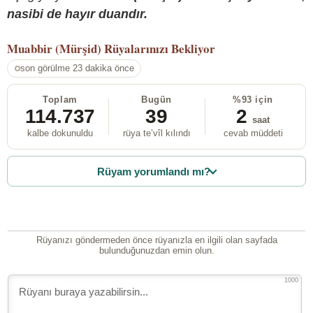
nasibi de hayır duandır.
Muabbir (Mürşid)
Rüyalarınızı Bekliyor
son görülme 23 dakika önce
Toplam
Bugün
%93 için
114.737
39
2
saat
kalbe dokunuldu
rüya te’vîl kılındı
cevab müddeti
Rüyam yorumlandı mı?
Rüyanızı göndermeden önce rüyanızla en ilgili olan sayfada
bulunduğunuzdan emin olun.
1000