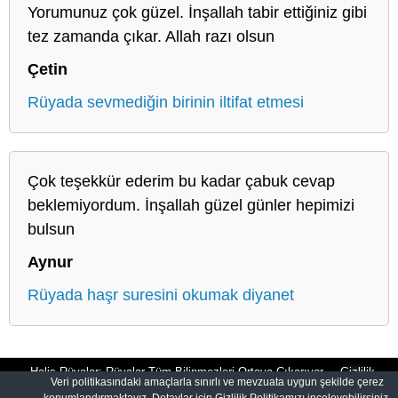
Yorumunuz çok güzel. İnşallah tabir ettiğiniz gibi
tez zamanda çıkar. Allah razı olsun
Çetin
Rüyada sevmediğin birinin iltifat etmesi
Çok teşekkür ederim bu kadar çabuk cevap
beklemiyordum. İnşallah güzel günler hepimizi
bulsun
Aynur
Rüyada haşr suresini okumak diyanet
Halis Rüyalar: Rüyalar Tüm Bilinmezleri Ortaya Çıkarıyor
Gizlilik
Veri politikasındaki amaçlarla sınırlı ve mevzuata uygun şekilde çerez