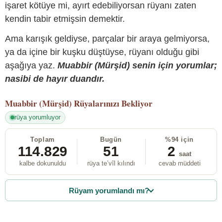
işaret kötüye mi, ayırt edebiliyorsan rüyanı zaten
kendin tabir etmişsin demektir.
Ama karışık geldiyse, parçalar bir araya gelmiyorsa,
ya da içine bir kuşku düştüyse, rüyanı olduğu gibi
aşağıya yaz.
Muabbir (Mürşid) senin için yorumlar;
nasibi de hayır duandır.
Muabbir (Mürşid)
Rüyalarınızı Bekliyor
rüya yorumluyor
Toplam
Bugün
%94 için
114.829
51
2
saat
kalbe dokunuldu
rüya te’vîl kılındı
cevab müddeti
Rüyam yorumlandı mı?