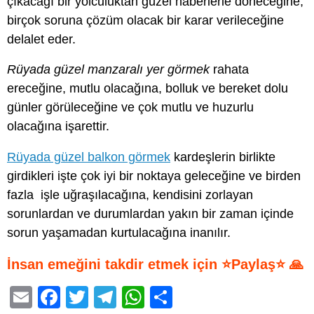
çıkacağı bir yolculuktan güzel haberlerle döneceğine,
birçok soruna çözüm olacak bir karar verileceğine
delalet eder.
Rüyada güzel manzaralı yer görmek
rahata
ereceğine, mutlu olacağına, bolluk ve bereket dolu
günler görüleceğine ve çok mutlu ve huzurlu
olacağına işarettir.
Rüyada güzel balkon görmek
kardeşlerin birlikte
girdikleri işte çok iyi bir noktaya geleceğine ve birden
fazla işle uğraşılacağına, kendisini zorlayan
sorunlardan ve durumlardan yakın bir zaman içinde
sorun yaşamadan kurtulacağına inanılır.
İnsan emeğini takdir etmek için ⭐Paylaş⭐ 🙏
E
F
T
T
W
S