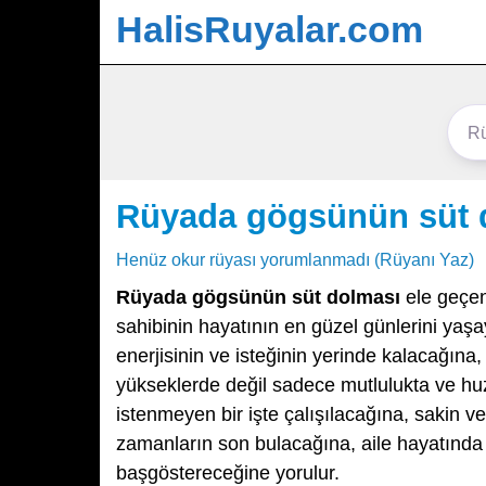
HalisRuyalar.com
Rüyada gögsünün süt 
Henüz okur rüyası yorumlanmadı (Rüyanı Yaz)
Rüyada gögsünün süt dolması
ele geçen 
sahibinin hayatının en güzel günlerini yaş
enerjisinin ve isteğinin yerinde kalacağına
yükseklerde değil sadece mutlulukta ve huz
istenmeyen bir işte çalışılacağına, sakin v
zamanların son bulacağına, aile hayatında
başgöstereceğine yorulur.