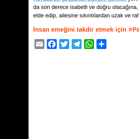
da son derece isabetli ve doğru olacağına, 
elde edip, ailesine sıkıntılardan uzak ve r
İnsan emeğini takdir etmek için ⭐P
E
F
T
T
W
S
m
a
wi
el
h
h
ail
c
tt
e
at
ar
e
er
gr
s
e
b
a
A
o
m
p
o
p
k