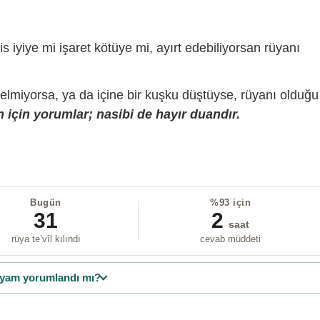
is iyiye mi işaret kötüye mi, ayırt edebiliyorsan rüyanı
gelmiyorsa, ya da içine bir kuşku düştüyse, rüyanı olduğu
 için yorumlar; nasibi de hayır duandır.
Bugün
%93 için
31
2
saat
rüya te’vîl kılındı
cevab müddeti
yam yorumlandı mı?