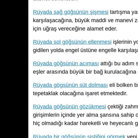
Rüyada sağ göğsünün şişmesi
tartışma yaş
karşılaşacağına, büyük maddi ve manevi za
için uğraş vereceğine alamet eder.
Rüyada sol göğsünün ellenmesi
işlerinin 
gidilen yolda engel üstüne engelle karşılaş
Rüyada göğsünün acıması
attığı bu adım s
eşler arasında büyük bir bağ kurulacağına 
Rüyada gögsünün süt dolması
eli bolken b
tepetaklak olacağına işaret etmektedir.
Rüyada göğsünün gözükmesi
çektiği zahm
girişimlerin içinde yer alma şansına sahip 
hiç olmadığı kadar hareketli ve heyecanlı g
Rüyada bir göğsünün şiştiğini görmek
yeni 