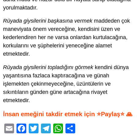
yorulmaktadır.
Rüyada giysilerini başkasına vermek
maddeden çok
maneviyata önem vereceğine, kendisini üzen ve
kederlendiren her ne varsa onlardan kurtulacağına,
korkularını ve şüphelerini yeneceğine alamet
etmektedir.
Rüyada giysilerini topladığını görmek
kendini dünya
yaşantısına fazlaca kaptıracağına ve günah
işlemekten çekinmeyeceğine, üzüntülerin ve
sıkıntıların günden güne artacağına rivayet
etmektedir.
İnsan emeğini takdir etmek için ⭐Paylaş⭐ 🙏
E
F
T
T
W
S