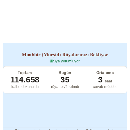
Muabbir (Mürşid)
Rüyalarınızı Bekliyor
rüya yorumluyor
Toplam
Bugün
Ortalama
114.658
35
3
saat
kalbe dokunuldu
rüya te’vîl kılındı
cevab müddeti