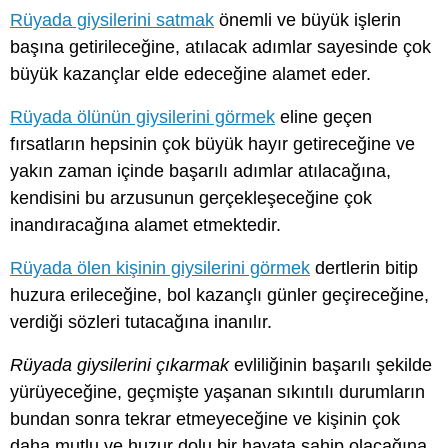
Rüyada giysilerini satmak
önemli ve büyük işlerin
başına getirileceğine, atılacak adımlar sayesinde çok
büyük kazançlar elde edeceğine alamet eder.
Rüyada ölünün giysilerini görmek
eline geçen
fırsatların hepsinin çok büyük hayır getireceğine ve
yakın zaman içinde başarılı adımlar atılacağına,
kendisini bu arzusunun gerçekleşeceğine çok
inandıracağına alamet etmektedir.
Rüyada ölen kişinin giysilerini görmek
dertlerin bitip
huzura erileceğine, bol kazançlı günler geçireceğine,
verdiği sözleri tutacağına inanılır.
Rüyada giysilerini çıkarmak
evliliğinin başarılı şekilde
yürüyeceğine, geçmişte yaşanan sıkıntılı durumların
bundan sonra tekrar etmeyeceğine ve kişinin çok
daha mutlu ve huzur dolu bir hayata sahip olacağına