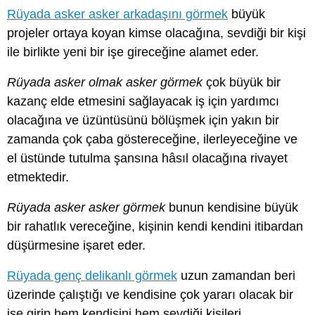
Rüyada asker asker arkadaşını görmek
büyük
projeler ortaya koyan kimse olacağına, sevdiği bir kişi
ile birlikte yeni bir işe gireceğine alamet eder.
Rüyada asker olmak asker görmek
çok büyük bir
kazanç elde etmesini sağlayacak iş için yardımcı
olacağına ve üzüntüsünü bölüşmek için yakın bir
zamanda çok çaba göstereceğine, ilerleyeceğine ve
el üstünde tutulma şansına hâsıl olacağına rivayet
etmektedir.
Rüyada asker asker görmek
bunun kendisine büyük
bir rahatlık vereceğine, kişinin kendi kendini itibardan
düşürmesine işaret eder.
Rüyada genç delikanlı görmek
uzun zamandan beri
üzerinde çalıştığı ve kendisine çok yararı olacak bir
işe girip hem kendisini hem sevdiği kişileri