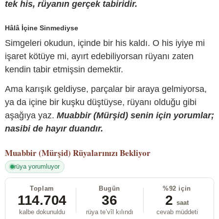
tek his, rüyanın gerçek tabiridir.
Hâlâ İçine Sinmediyse
Simgeleri okudun, içinde bir his kaldı. O his iyiye mi
işaret kötüye mi, ayırt edebiliyorsan rüyanı zaten
kendin tabir etmişsin demektir.
Ama karışık geldiyse, parçalar bir araya gelmiyorsa,
ya da içine bir kuşku düştüyse, rüyanı olduğu gibi
aşağıya yaz.
Muabbir (Mürşid) senin için yorumlar;
nasibi de hayır duandır.
Muabbir (Mürşid)
Rüyalarınızı Bekliyor
rüya yorumluyor
Toplam
Bugün
%92 için
114.704
36
2
saat
kalbe dokunuldu
rüya te’vîl kılındı
cevab müddeti