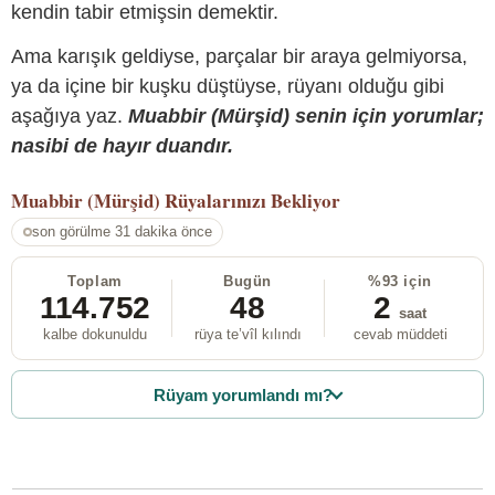
kendin tabir etmişsin demektir.
Ama karışık geldiyse, parçalar bir araya gelmiyorsa,
ya da içine bir kuşku düştüyse, rüyanı olduğu gibi
aşağıya yaz.
Muabbir (Mürşid) senin için yorumlar;
nasibi de hayır duandır.
Muabbir (Mürşid)
Rüyalarınızı Bekliyor
son görülme 31 dakika önce
Toplam
Bugün
%93 için
114.752
48
2
saat
kalbe dokunuldu
rüya te’vîl kılındı
cevab müddeti
Rüyam yorumlandı mı?