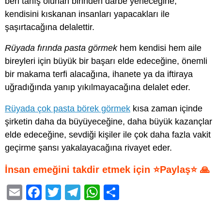
beri tanış olunan birinden darbe yeneceğine,
kendisini kıskanan insanları yapacakları ile
şaşırtacağına delalettir.
Rüyada fırında pasta görmek
hem kendisi hem aile
bireyleri için büyük bir başarı elde edeceğine, önemli
bir makama terfi alacağına, ihanete ya da iftiraya
uğradığında yanıp yıkılmayacağına delalet eder.
Rüyada çok pasta börek görmek
kısa zaman içinde
şirketin daha da büyüyeceğine, daha büyük kazançlar
elde edeceğine, sevdiği kişiler ile çok daha fazla vakit
geçirme şansı yakalayacağına rivayet eder.
İnsan emeğini takdir etmek için ⭐Paylaş⭐ 🙏
E
F
T
T
W
S
m
a
wi
el
h
h