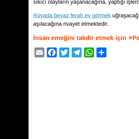
sıkıcı olayların yaşanacağına, yaptığı işl
Rüyada beyaz ferah ev görmek
uğraşacağı
aşılacağına rivayet etmektedir.
İnsan emeğini takdir etmek için ⭐P
E
F
T
T
W
S
m
a
wi
el
h
h
ail
c
tt
e
at
ar
e
er
gr
s
e
b
a
A
o
m
p
o
p
k