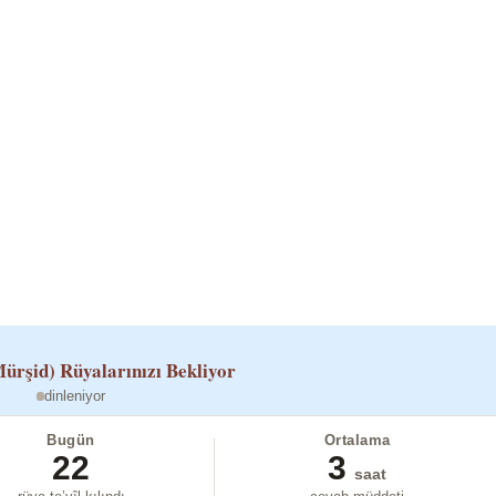
ürşid)
Rüyalarınızı Bekliyor
dinleniyor
Bugün
Ortalama
22
3
saat