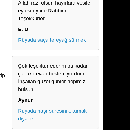
Allah razı olsun hayırlara vesile
eylesin yüce Rabbim.
Teşekkürler
E. U
Rüyada saça tereyağ sürmek
Çok teşekkür ederim bu kadar
çabuk cevap beklemiyordum.
rip
İnşallah güzel günler hepimizi
bulsun
Aynur
Rüyada haşr suresini okumak
diyanet