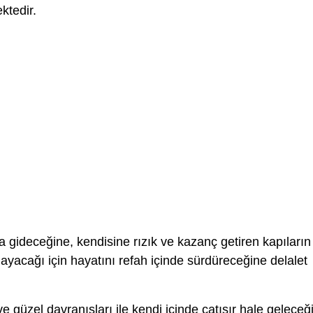
ktedir.
a gideceğine, kendisine rızık ve kazanç getiren kapıların
cağı için hayatını refah içinde sürdüreceğine delalet
ri ve güzel davranışları ile kendi içinde çatışır hale geleceğ