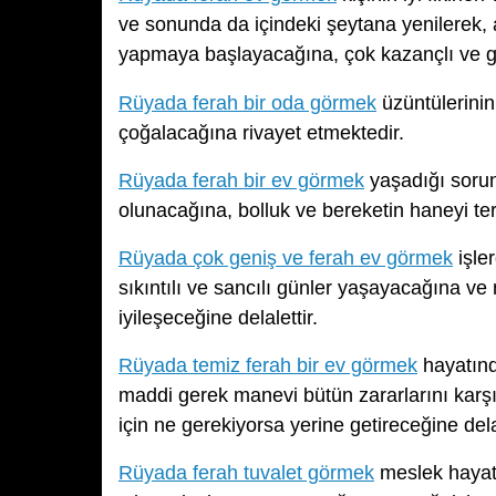
ve sonunda da içindeki şeytana yenilerek, 
yapmaya başlayacağına, çok kazançlı ve güz
Rüyada ferah bir oda görmek
üzüntülerinin
çoğalacağına rivayet etmektedir.
Rüyada ferah bir ev görmek
yaşadığı sorun
olunacağına, bolluk ve bereketin haneyi te
Rüyada çok geniş ve ferah ev görmek
işle
sıkıntılı ve sancılı günler yaşayacağına ve
iyileşeceğine delalettir.
Rüyada temiz ferah bir ev görmek
hayatınd
maddi gerek manevi bütün zararlarını karşı
için ne gerekiyorsa yerine getireceğine dela
Rüyada ferah tuvalet görmek
meslek hayatta