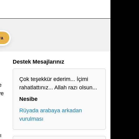
ra
Destek Mesajlarınız
Çok teşekkür ederim... İçimi
e
rahatlattınız... Allah razı olsun...
ve
Nesibe
Rüyada arabaya arkadan
vurulması
ı