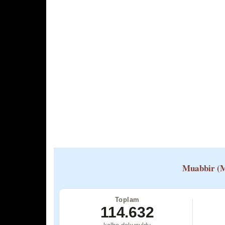
Muabbir (M
Toplam
114.632