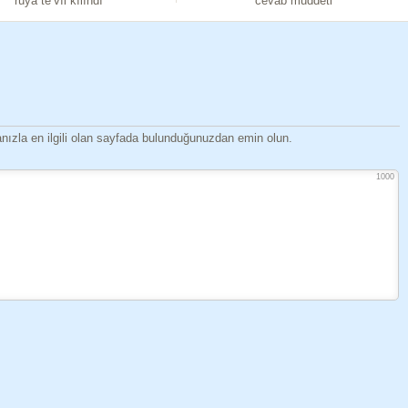
rüya te’vîl kılındı
cevab müddeti
ızla en ilgili olan sayfada bulunduğunuzdan emin olun.
1000