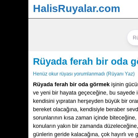
HalisRuyalar.com
Rüyada ferah bir oda 
Henüz okur rüyası yorumlanmadı (Rüyanı Yaz)
Rüyada ferah bir oda görmek
işinin gücü
ve yeni bir hayata geçeceğine, bu sayede i
kendisini yıpratan herşeyden büyük bir ora
bereket olacağına, kendisiyle beraber sevdi
sorunlarının kısa zaman içinde biteceğine, 
konuların yakın bir zamanda düzeleceğine, i
günlerin geride kalacağına, çok hayırlı ve