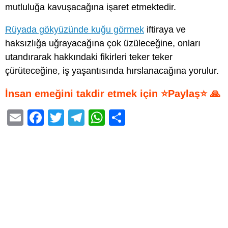
mutluluğa kavuşacağına işaret etmektedir.
Rüyada gökyüzünde kuğu görmek
iftiraya ve
haksızlığa uğrayacağına çok üzüleceğine, onları
utandırarak hakkındaki fikirleri teker teker
çürüteceğine, iş yaşantısında hırslanacağına yorulur.
İnsan emeğini takdir etmek için ⭐Paylaş⭐ 🙏
E
F
T
T
W
S
m
a
wi
el
h
h
ail
c
tt
e
at
ar
e
er
gr
s
e
b
a
A
o
m
p
o
p