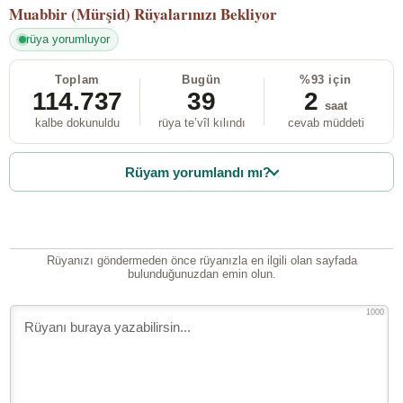
Muabbir (Mürşid)
Rüyalarınızı Bekliyor
rüya yorumluyor
Toplam
Bugün
%93 için
114.737
39
2
saat
kalbe dokunuldu
rüya te’vîl kılındı
cevab müddeti
Rüyam yorumlandı mı?
Rüyanızı göndermeden önce rüyanızla en ilgili olan sayfada
bulunduğunuzdan emin olun.
1000