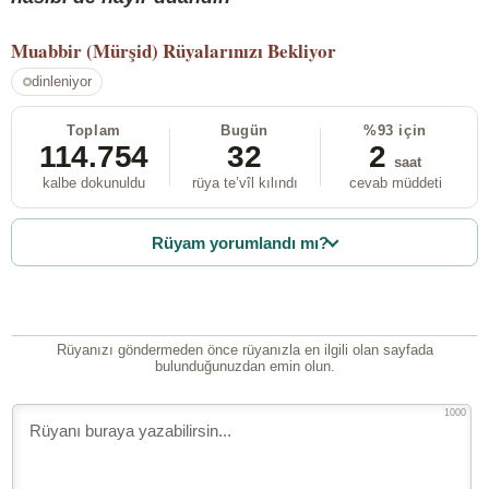
Muabbir (Mürşid)
Rüyalarınızı Bekliyor
dinleniyor
Toplam
Bugün
%93 için
114.754
32
2
saat
kalbe dokunuldu
rüya te’vîl kılındı
cevab müddeti
Rüyam yorumlandı mı?
Rüyanızı göndermeden önce rüyanızla en ilgili olan sayfada
bulunduğunuzdan emin olun.
1000