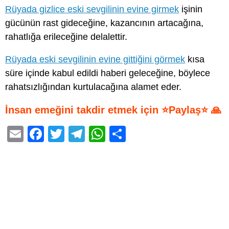
Rüyada gizlice eski sevgilinin evine girmek
işinin
gücünün rast gideceğine, kazancının artacağına,
rahatlığa erileceğine delalettir.
Rüyada eski sevgilinin evine gittiğini görmek
kısa
süre içinde kabul edildi haberi geleceğine, böylece
rahatsızlığından kurtulacağına alamet eder.
İnsan emeğini takdir etmek için ⭐Paylaş⭐ 🙏
E
F
T
T
W
S
m
a
wi
el
h
h
ail
c
tt
e
at
ar
e
er
gr
s
e
b
a
A
o
m
p