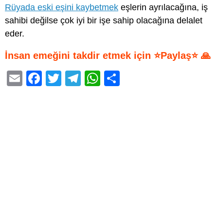
Rüyada eski eşini kaybetmek
eşlerin ayrılacağına, iş
sahibi değilse çok iyi bir işe sahip olacağına delalet
eder.
İnsan emeğini takdir etmek için ⭐Paylaş⭐ 🙏
E
F
T
T
W
S
m
a
wi
el
h
h
ail
c
tt
e
at
ar
e
er
gr
s
e
b
a
A
o
m
p
o
p
k