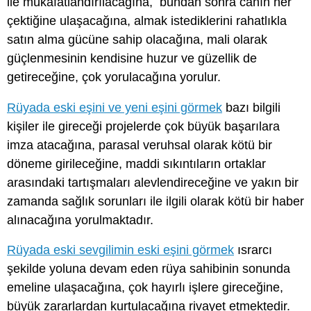
ile mükâfatlandırılacağına, bundan sonra canın her
çektiğine ulaşacağına, almak istediklerini rahatlıkla
satın alma gücüne sahip olacağına, mali olarak
güçlenmesinin kendisine huzur ve güzellik de
getireceğine, çok yorulacağına yorulur.
Rüyada eski eşini ve yeni eşini görmek
bazı bilgili
kişiler ile gireceği projelerde çok büyük başarılara
imza atacağına, parasal veruhsal olarak kötü bir
döneme girileceğine, maddi sıkıntıların ortaklar
arasındaki tartışmaları alevlendireceğine ve yakın bir
zamanda sağlık sorunları ile ilgili olarak kötü bir haber
alınacağına yorulmaktadır.
Rüyada eski sevgilimin eski eşini görmek
ısrarcı
şekilde yoluna devam eden rüya sahibinin sonunda
emeline ulaşacağına, çok hayırlı işlere gireceğine,
büyük zararlardan kurtulacağına rivayet etmektedir.