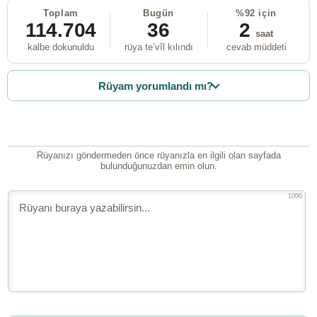
Toplam
Bugün
%92 için
114.704
36
2
saat
kalbe dokunuldu
rüya te’vîl kılındı
cevab müddeti
Rüyam yorumlandı mı?
Rüyanızı göndermeden önce rüyanızla en ilgili olan sayfada
bulunduğunuzdan emin olun.
1000