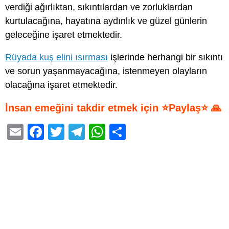
verdiği ağırlıktan, sıkıntılardan ve zorluklardan
kurtulacağına, hayatına aydınlık ve güzel günlerin
geleceğine işaret etmektedir.
Rüyada kuş elini ısırması
işlerinde herhangi bir sıkıntı
ve sorun yaşanmayacağına, istenmeyen olayların
olacağına işaret etmektedir.
İnsan emeğini takdir etmek için ⭐Paylaş⭐ 🙏
E
F
T
T
W
S
m
a
wi
el
h
h
ail
c
tt
e
at
ar
e
er
gr
s
e
b
a
A
o
m
p