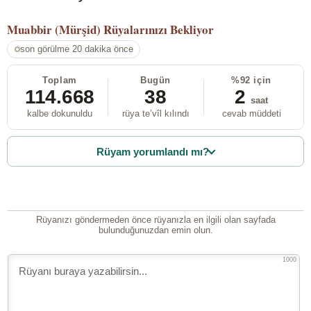
Muabbir (Mürşid)
Rüyalarınızı Bekliyor
son görülme 20 dakika önce
Toplam
Bugün
%92 için
114.668
38
2
saat
kalbe dokunuldu
rüya te’vîl kılındı
cevab müddeti
Rüyam yorumlandı mı?
Rüyanızı göndermeden önce rüyanızla en ilgili olan sayfada
bulunduğunuzdan emin olun.
1000