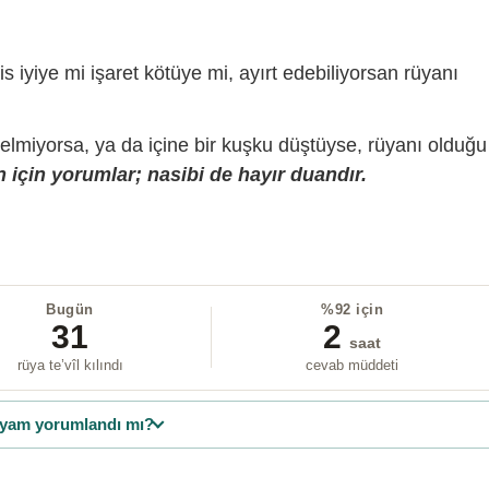
is iyiye mi işaret kötüye mi, ayırt edebiliyorsan rüyanı
gelmiyorsa, ya da içine bir kuşku düştüyse, rüyanı olduğu
 için yorumlar; nasibi de hayır duandır.
Bugün
%92 için
31
2
saat
rüya te’vîl kılındı
cevab müddeti
yam yorumlandı mı?