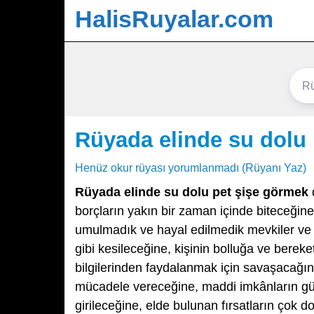
HalisRuyalar.com
Rüyada elinde su dolu
Henüz okur rüyası yorumlanmadı (Rüyanı Yaz)
Rüyada elinde su dolu pet şişe görmek
borçların yakın bir zaman içinde biteceğine v
umulmadık ve hayal edilmedik mevkiler ve baş
gibi kesileceğine, kişinin bolluğa ve berek
bilgilerinden faydalanmak için savaşacağına,
mücadele vereceğine, maddi imkânların gü
girileceğine, elde bulunan fırsatların çok 