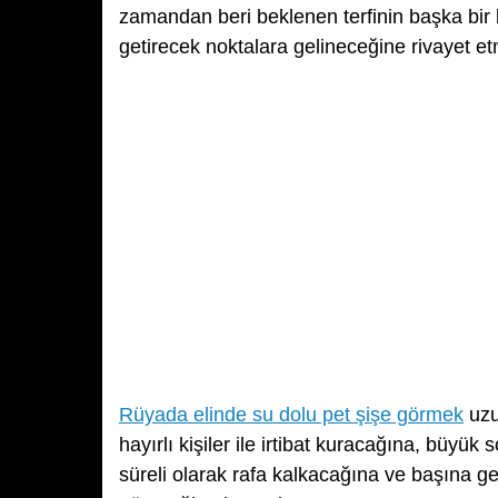
zamandan beri beklenen terfinin başka bir k
getirecek noktalara gelineceğine rivayet et
Rüyada elinde su dolu pet şişe görmek
uzu
hayırlı kişiler ile irtibat kuracağına, büyük 
süreli olarak rafa kalkacağına ve başına ge