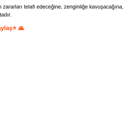
 zararları telafi edeceğine, zenginliğe kavuşacağına,
adır.
aylaş⭐ 🙏