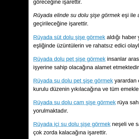
göreceğine işarettir.
Rüyada elinde su dolu şişe görmek
eşi ile 
geçirileceğine işarettir.
Rüyada süt dolu şişe görmek
aldığı haber 
eşliğinde üzüntülerin ve rahatsız edici ola
Rüyada dolu pet şişe görmek
insanlar aras
işyerine sahip olacağına alamet etmektedir
Rüyada su dolu pet şişe görmek
yarardan ç
kurulu düzenin yıkılacağına ve tüm emekleri
Rüyada su dolu cam şişe görmek
rüya sah
yorulmaktadır.
Rüyada içi su dolu şişe görmek
neşeli ve s
çok zorda kalacağına işarettir.