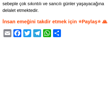
sebeple çok sıkıntılı ve sancılı günler yaşayacağına
delalet etmektedir.
İnsan emeğini takdir etmek için ⭐Paylaş⭐ 🙏
E
F
T
T
W
S
m
a
wi
el
h
h
ail
c
tt
e
at
ar
e
er
gr
s
e
b
a
A
o
m
p
o
p
k