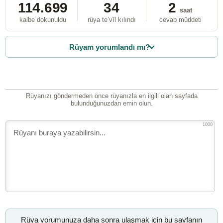
114.699
34
2
saat
kalbe dokunuldu
rüya te’vîl kılındı
cevab müddeti
Rüyam yorumlandı mı?
Rüyanızı göndermeden önce rüyanızla en ilgili olan sayfada
bulunduğunuzdan emin olun.
1000
Rüya yorumunuza daha sonra ulaşmak için bu sayfanın