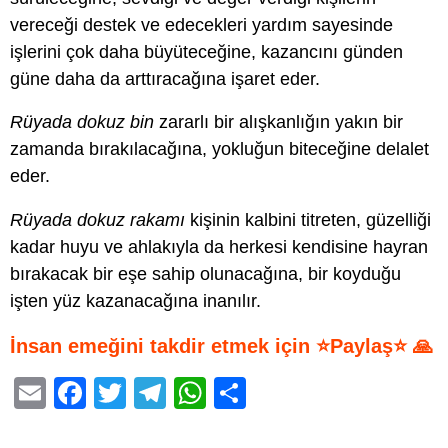
vereceği destek ve edecekleri yardım sayesinde
işlerini çok daha büyüteceğine, kazancını günden
güne daha da arttıracağına işaret eder.
Rüyada dokuz bin
zararlı bir alışkanlığın yakın bir
zamanda bırakılacağına, yokluğun biteceğine delalet
eder.
Rüyada dokuz rakamı
kişinin kalbini titreten, güzelliği
kadar huyu ve ahlakıyla da herkesi kendisine hayran
bırakacak bir eşe sahip olunacağına, bir koyduğu
işten yüz kazanacağına inanılır.
İnsan emeğini takdir etmek için ⭐Paylaş⭐ 🙏
E
F
T
T
W
S
m
a
wi
el
h
h