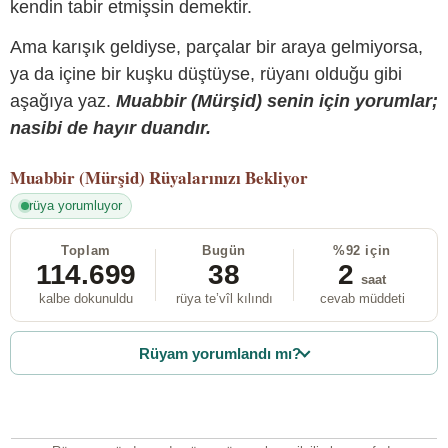
kendin tabir etmişsin demektir.
Ama karışık geldiyse, parçalar bir araya gelmiyorsa,
ya da içine bir kuşku düştüyse, rüyanı olduğu gibi
aşağıya yaz.
Muabbir (Mürşid) senin için yorumlar;
nasibi de hayır duandır.
Muabbir (Mürşid)
Rüyalarınızı Bekliyor
rüya yorumluyor
Toplam
Bugün
%92 için
114.699
38
2
saat
kalbe dokunuldu
rüya te’vîl kılındı
cevab müddeti
Rüyam yorumlandı mı?