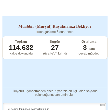
Muabbir (Mürşid)
Rüyalarınızı Bekliyor
son görülme 3 saat önce
Toplam
Bugün
Ortalama
114.632
27
3
saat
kalbe dokunuldu
rüya te’vîl kılındı
cevab müddeti
Rüyanızı göndermeden önce rüyanızla en ilgili olan sayfada
bulunduğunuzdan emin olun.
1000