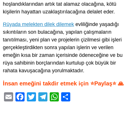
hoşlandıklarından artık tat alamaz olacağına, kötü
kişilerin hayattan uzaklaştırılacağına delalet eder.
Rüyada melekten dilek dilemek
evliliğinde yaşadığı
sıkıntıların son bulacağına, yapılan çalışmaların
tanıtılması, yeni plan ve projelerin çizilmesi gibi işleri
gerçekleştirdikten sonra yapılan işlerin ve verilen
emeğin kısa bir zaman içerisinde ödeneceğine ve bu
rüya sahibinin borçlarından kurtulup çok büyük bir
rahata kavuşacağına yorulmaktadır.
İnsan emeğini takdir etmek için ⭐Paylaş⭐ 🙏
E
F
T
T
W
S
m
a
wi
el
h
h
ail
c
tt
e
at
ar
e
er
gr
s
e