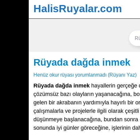
HalisRuyalar.com
Rüyada dağda inmek
Henüz okur rüyası yorumlanmadı (Rüyanı Yaz)
Rüyada dağda inmek
hayallerin gerçeğe 
çözümsüz bazı olayların yaşanacağına, bol
gelen bir akrabanın yardımıyla hayırlı bir or
çalışmalarla ve projelerle ilgili olarak çeşit
düşünmeye başlanacağına, bundan sonra geri
sonunda iyi günler göreceğine, işlerinin d