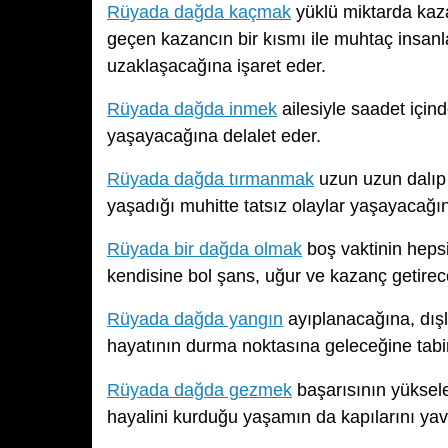
Rüyada dağda kaçmak
yüklü miktarda kaza
geçen kazancın bir kısmı ile muhtaç insan
uzaklaşacağına işaret eder.
Rüyada dağda inmek
ailesiyle saadet içi
yaşayacağına delalet eder.
Rüyada dağda tırmanmak
uzun uzun dalıp 
yaşadığı muhitte tatsız olaylar yaşayacağın
Rüyada bir dağda olmak
boş vaktinin hepsi
kendisine bol şans, uğur ve kazanç getirecek
Rüyada dağda yangın
ayıplanacağına, dışl
hayatının durma noktasına geleceğine tabir
Rüyada dağda gezmek
başarısının yüksele
hayalini kurduğu yaşamın da kapılarını ya