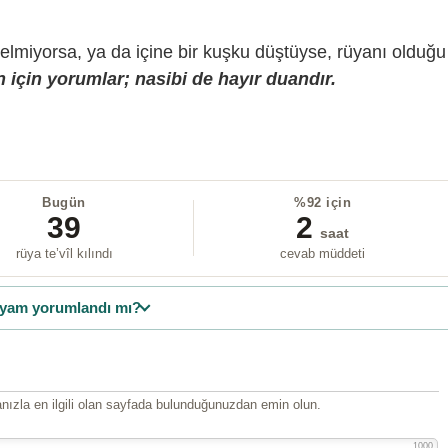
gelmiyorsa, ya da içine bir kuşku düştüyse, rüyanı olduğu
 için yorumlar; nasibi de hayır duandır.
Bugün
%92 için
39
2
saat
rüya te’vîl kılındı
cevab müddeti
yam yorumlandı mı?
ızla en ilgili olan sayfada bulunduğunuzdan emin olun.
1000