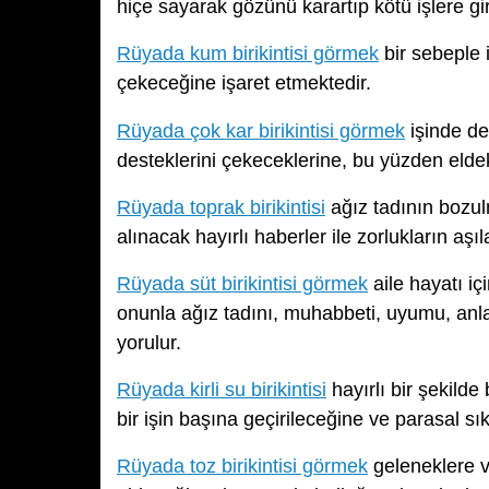
hiçe sayarak gözünü karartıp kötü işlere gir
Rüyada kum birikintisi görmek
bir sebeple 
çekeceğine işaret etmektedir.
Rüyada çok kar birikintisi görmek
işinde de
desteklerini çekeceklerine, bu yüzden eldeki
Rüyada toprak birikintisi
ağız tadının bozul
alınacak hayırlı haberler ile zorlukların aşı
Rüyada süt birikintisi görmek
aile hayatı iç
onunla ağız tadını, muhabbeti, uyumu, anla
yorulur.
Rüyada kirli su birikintisi
hayırlı bir şekilde
bir işin başına geçirileceğine ve parasal sı
Rüyada toz birikintisi görmek
geleneklere v