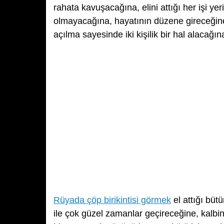
rahata kavuşacağına, elini attığı her işi ye
olmayacağına, hayatının düzene gireceğine, 
açılma sayesinde iki kişilik bir hal alacağına
Rüyada çöp birikintisi görmek
el attığı büt
ile çok güzel zamanlar geçireceğine, kalbini