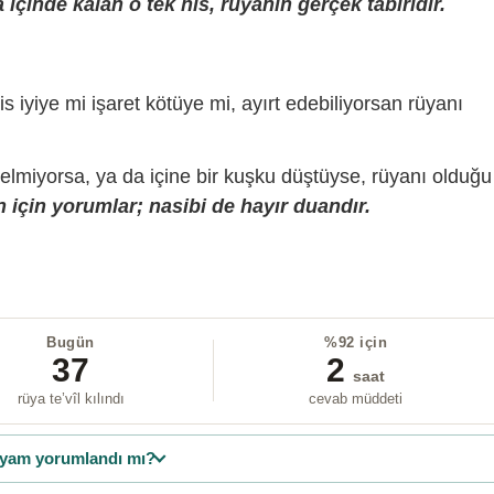
içinde kalan o tek his, rüyanın gerçek tabiridir.
is iyiye mi işaret kötüye mi, ayırt edebiliyorsan rüyanı
gelmiyorsa, ya da içine bir kuşku düştüyse, rüyanı olduğu
 için yorumlar; nasibi de hayır duandır.
Bugün
%92 için
37
2
saat
rüya te’vîl kılındı
cevab müddeti
yam yorumlandı mı?