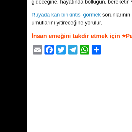
gideceğine, hayatında bolluğun, bereketin 
Rüyada kan birikintisi görmek
sorunlarının
umutlarını yitireceğine yorulur.
İnsan emeğini takdir etmek için ⭐P
E
F
T
T
W
S
m
a
wi
el
h
h
ail
c
tt
e
at
ar
e
er
gr
s
e
b
a
A
o
m
p
o
p
k