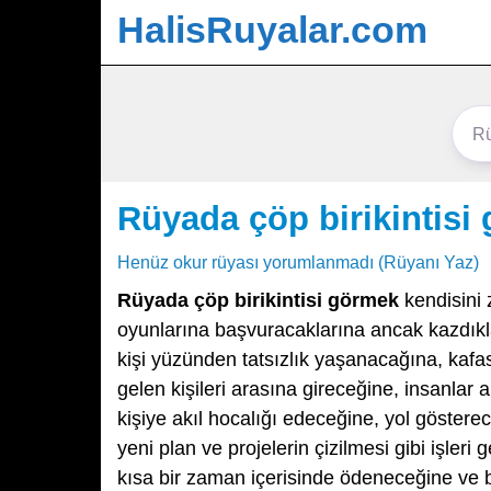
HalisRuyalar.com
Rüyada çöp birikintisi
Henüz okur rüyası yorumlanmadı (Rüyanı Yaz)
Rüyada çöp birikintisi görmek
kendisini 
oyunlarına başvuracaklarına ancak kazdıkla
kişi yüzünden tatsızlık yaşanacağına, kafa
gelen kişileri arasına gireceğine, insanlar
kişiye akıl hocalığı edeceğine, yol gösterec
yeni plan ve projelerin çizilmesi gibi işleri
kısa bir zaman içerisinde ödeneceğine ve b