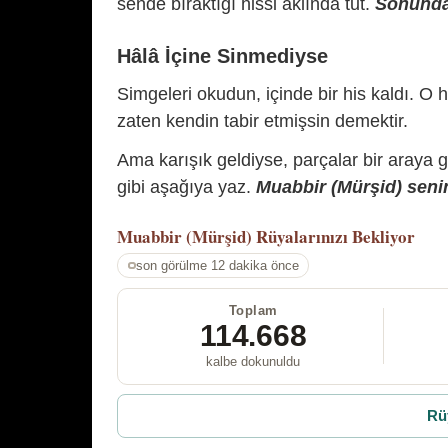
sende bıraktığı hissi aklında tut.
Sonunda 
Hâlâ İçine Sinmediyse
Simgeleri okudun, içinde bir his kaldı. O h
zaten kendin tabir etmişsin demektir.
Ama karışık geldiyse, parçalar bir araya 
gibi aşağıya yaz.
Muabbir (Mürşid) senin
Muabbir (Mürşid)
Rüyalarınızı Bekliyor
son görülme 12 dakika önce
Toplam
114.668
kalbe dokunuldu
Rü