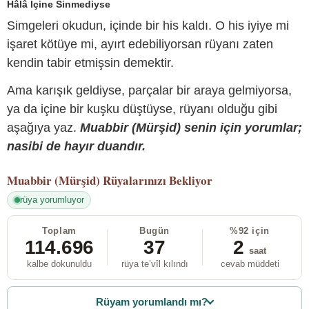
Hâlâ İçine Sinmediyse
Simgeleri okudun, içinde bir his kaldı. O his iyiye mi
işaret kötüye mi, ayırt edebiliyorsan rüyanı zaten
kendin tabir etmişsin demektir.
Ama karışık geldiyse, parçalar bir araya gelmiyorsa,
ya da içine bir kuşku düştüyse, rüyanı olduğu gibi
aşağıya yaz.
Muabbir (Mürşid) senin için yorumlar;
nasibi de hayır duandır.
Muabbir (Mürşid)
Rüyalarınızı Bekliyor
rüya yorumluyor
Toplam
Bugün
%92 için
114.696
37
2
saat
kalbe dokunuldu
rüya te’vîl kılındı
cevab müddeti
Rüyam yorumlandı mı?