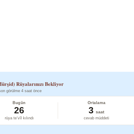
ürşid)
Rüyalarınızı Bekliyor
son görülme 4 saat önce
Bugün
Ortalama
26
3
saat
rüya te’vîl kılındı
cevab müddeti