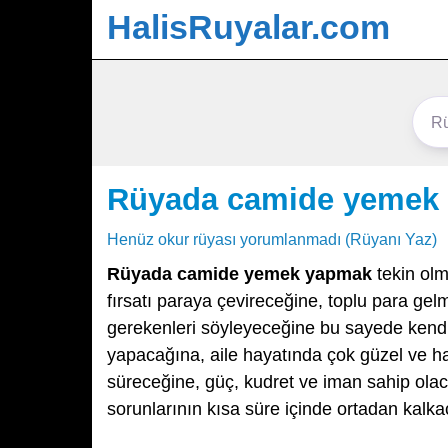
HalisRuyalar.com
Rüyada camide yemek
Henüz okur rüyası yorumlanmadı (Rüyanı Yaz)
Rüyada camide yemek yapmak
tekin olm
fırsatı paraya çevireceğine, toplu para ge
gerekenleri söyleyeceğine bu sayede kendin
yapacağına, aile hayatında çok güzel ve ha
süreceğine, güç, kudret ve iman sahip olac
sorunlarının kısa süre içinde ortadan kalk