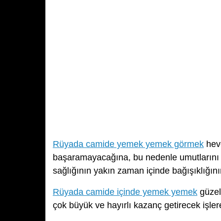
Rüyada camide yemek yemek görmek
heve
başaramayacağına, bu nedenle umutlarını k
sağlığının yakın zaman içinde bağışıklığı
Rüyada camide içinde yemek yemek
güzel
çok büyük ve hayırlı kazanç getirecek işle