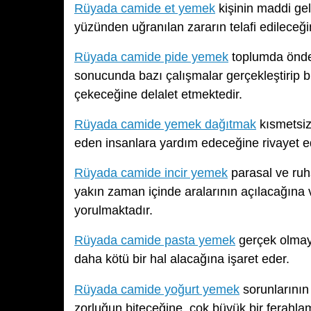
Rüyada camide et yemek
kişinin maddi gel
yüzünden uğranılan zararın telafi edileceği
Rüyada camide pide yemek
toplumda önde 
sonucunda bazı çalışmalar gerçekleştirip bu
çekeceğine delalet etmektedir.
Rüyada camide yemek dağıtmak
kısmetsiz
eden insanlara yardım edeceğine rivayet e
Rüyada camide incir yemek
parasal ve ruhs
yakın zaman içinde aralarının açılacağına ve
yorulmaktadır.
Rüyada camide pasta yemek
gerçek olmaya
daha kötü bir hal alacağına işaret eder.
Rüyada camide yoğurt yemek
sorunlarının
zorluğun biteceğine, çok büyük bir ferahl