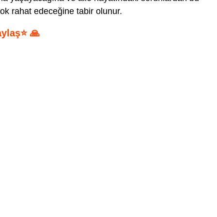
k rahat edeceğine tabir olunur.
aylaş⭐ 🙏