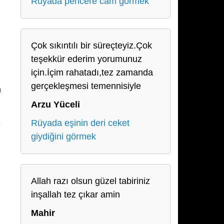
Rüyada pencere cam görmek
Çok sıkıntılı bir süreçteyiz.Çok
i
teşekkür ederim yorumunuz
için.İçim rahatadı,tez zamanda
gerçekleşmesi temennisiyle
m
Arzu Yüceli
Rüyada eşinin deri ceket
e
giydiğini görmek
Allah razı olsun güzel tabiriniz
inşallah tez çıkar amin
Mahir