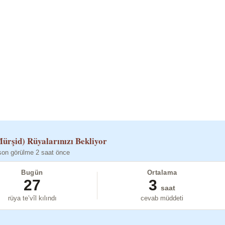
ürşid)
Rüyalarınızı Bekliyor
son görülme 2 saat önce
Bugün
Ortalama
27
3
saat
rüya te’vîl kılındı
cevab müddeti