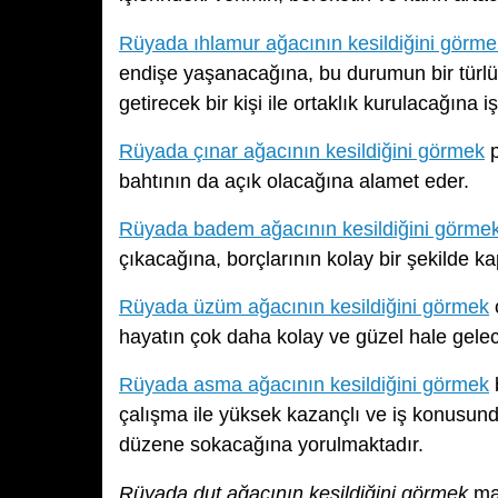
Rüyada ıhlamur ağacının kesildiğini görme
endişe yaşanacağına, bu durumun bir türlü
getirecek bir kişi ile ortaklık kurulacağına iş
Rüyada çınar ağacının kesildiğini görmek
p
bahtının da açık olacağına alamet eder.
Rüyada badem ağacının kesildiğini görme
çıkacağına, borçlarının kolay bir şekilde 
Rüyada üzüm ağacının kesildiğini görmek
hayatın çok daha kolay ve güzel hale gelec
Rüyada asma ağacının kesildiğini görmek
b
çalışma ile yüksek kazançlı ve iş konusunda
düzene sokacağına yorulmaktadır.
Rüyada dut ağacının kesildiğini görmek
mad