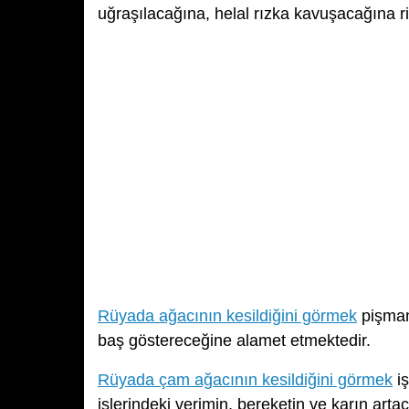
uğraşılacağına, helal rızka kavuşacağına r
Rüyada ağacının kesildiğini görmek
pişman
baş göstereceğine alamet etmektedir.
Rüyada çam ağacının kesildiğini görmek
iş
işlerindeki verimin, bereketin ve karın artac