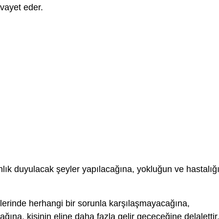
ivayet eder.
lık duyulacak şeyler yapılacağına, yokluğun ve hastalığ
lerinde herhangi bir sorunla karşılaşmayacağına,
ağına, kişinin eline daha fazla gelir geçeceğine delalettir