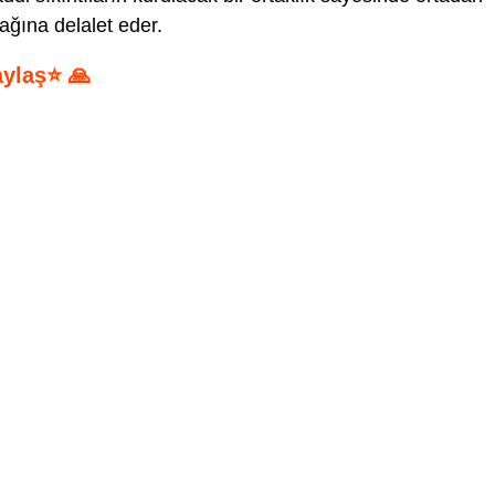
ağına delalet eder.
aylaş⭐ 🙏