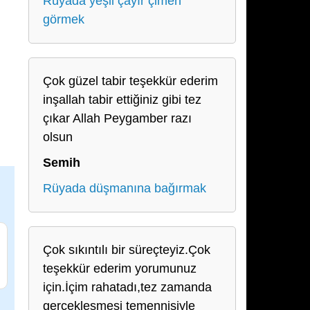
Rüyada yeşil çayır çimen
görmek
Çok güzel tabir teşekkür ederim
inşallah tabir ettiğiniz gibi tez
çıkar Allah Peygamber razı
olsun
Semih
Rüyada düşmanına bağırmak
Çok sıkıntılı bir süreçteyiz.Çok
teşekkür ederim yorumunuz
için.İçim rahatadı,tez zamanda
gerçekleşmesi temennisiyle