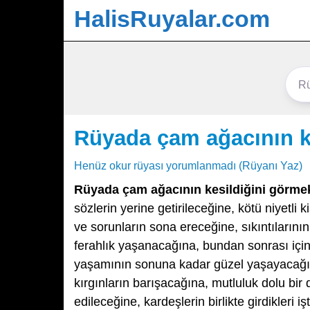
HalisRuyalar.com
Rüyada çam ağacının k
Henüz okur rüyası yorumlanmadı (Rüyanı Yaz)
Rüyada çam ağacının kesildiğini görme
sözlerin yerine getirileceğine, kötü niyetli k
ve sorunların sona ereceğine, sıkıntılarını
ferahlık yaşanacağına, bundan sonrası içi
yaşamının sonuna kadar güzel yaşayacağına,
kırgınların barışacağına, mutluluk dolu bir
edileceğine, kardeşlerin birlikte girdikleri 