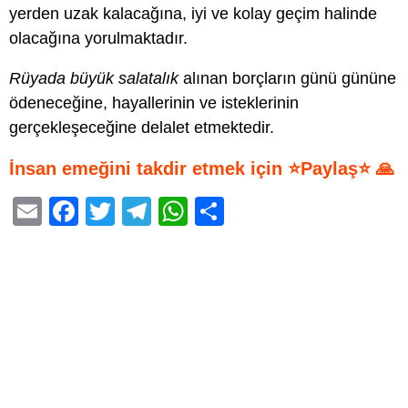
yerden uzak kalacağına, iyi ve kolay geçim halinde
olacağına yorulmaktadır.
Rüyada büyük salatalık
alınan borçların günü gününe
ödeneceğine, hayallerinin ve isteklerinin
gerçekleşeceğine delalet etmektedir.
İnsan emeğini takdir etmek için ⭐Paylaş⭐ 🙏
E
F
T
T
W
S
m
a
wi
el
h
h
ail
c
tt
e
at
ar
e
er
gr
s
e
b
a
A
o
m
p
o
p