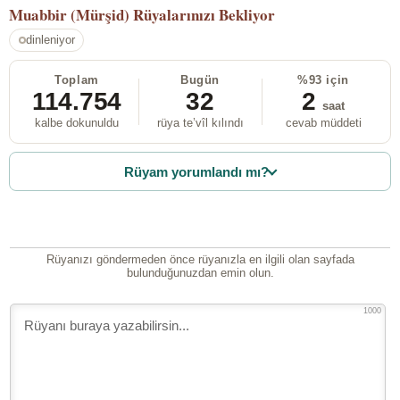
Muabbir (Mürşid)
Rüyalarınızı Bekliyor
dinleniyor
Toplam
Bugün
%93 için
114.754
32
2
saat
kalbe dokunuldu
rüya te’vîl kılındı
cevab müddeti
Rüyam yorumlandı mı?
Rüyanızı göndermeden önce rüyanızla en ilgili olan sayfada
bulunduğunuzdan emin olun.
1000