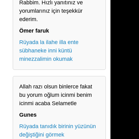
Rabbim. Hızlı yanıtınız ve
yorumlarınız için teşekkür
ederim.
Ömer faruk
Rüyada la ilahe illa ente
sübhaneke inni küntü
minezzalimin okumak
Allah razı olsun binlerce fakat
bu yorum oğlum icinmi benim
icinmi acaba Selametle
Gunes
Rüyada tanıdık birinin yüzünün
değiştiğini görmek