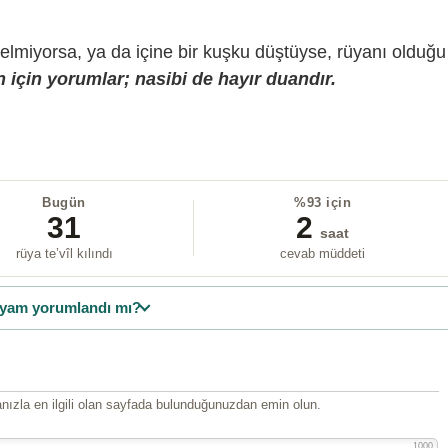
gelmiyorsa, ya da içine bir kuşku düştüyse, rüyanı olduğu
 için yorumlar; nasibi de hayır duandır.
Bugün
%93 için
31
2
saat
rüya te’vîl kılındı
cevab müddeti
yam yorumlandı mı?
ızla en ilgili olan sayfada bulunduğunuzdan emin olun.
1000