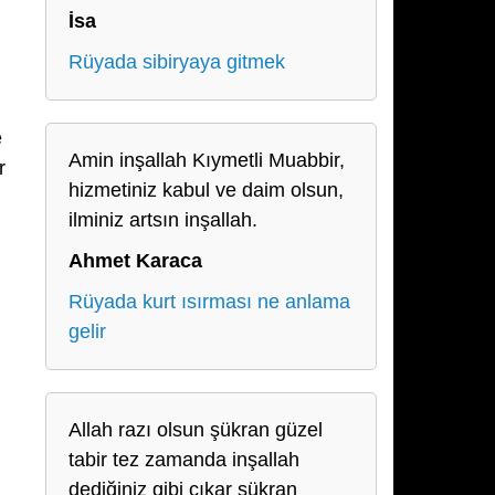
İsa
Rüyada sibiryaya gitmek
e
Amin inşallah Kıymetli Muabbir,
r
hizmetiniz kabul ve daim olsun,
ilminiz artsın inşallah.
Ahmet Karaca
Rüyada kurt ısırması ne anlama
gelir
Allah razı olsun şükran güzel
tabir tez zamanda inşallah
dediğiniz gibi çıkar şükran