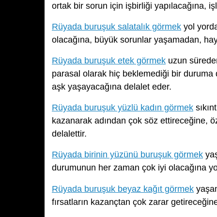
ortak bir sorun için işbirliği yapılacağına, iş
Rüyada buruşuk salatalık görmek
yol yord
olacağına, büyük sorunlar yaşamadan, hayatı
Rüyada buruşuk etek görmek
uzun süreden 
parasal olarak hiç beklemediği bir duruma 
aşk yaşayacağına delalet eder.
Rüyada buruşuk yüzlü kadın görmek
sıkınt
kazanarak adından çok söz ettireceğine, öze
delalettir.
Rüyada birinin yüzünü buruşuk görmek
yaş
durumunun her zaman çok iyi olacağına yo
Rüyada buruşuk beyaz kağıt görmek
yaşam
fırsatların kazançtan çok zarar getireceğine