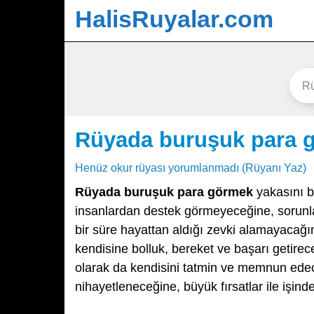
HalisRuyalar.com
Rüyada buruşuk para 
Henüz okur rüyası yorumlanmadı (Rüyanı Yaz)
Rüyada buruşuk para görmek
yakasını be
insanlardan destek görmeyeceğine, sorunla
bir süre hayattan aldığı zevki alamayacağ
kendisine bolluk, bereket ve başarı getire
olarak da kendisini tatmin ve memnun edec
nihayetleneceğine, büyük fırsatlar ile işinde