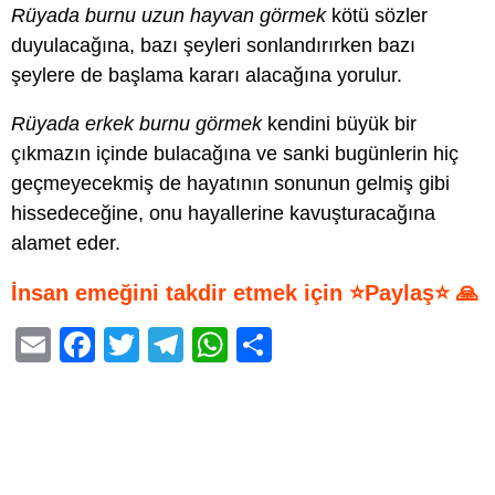
Rüyada burnu uzun hayvan görmek
kötü sözler
duyulacağına, bazı şeyleri sonlandırırken bazı
şeylere de başlama kararı alacağına yorulur.
Rüyada erkek burnu görmek
kendini büyük bir
çıkmazın içinde bulacağına ve sanki bugünlerin hiç
geçmeyecekmiş de hayatının sonunun gelmiş gibi
hissedeceğine, onu hayallerine kavuşturacağına
alamet eder.
İnsan emeğini takdir etmek için ⭐Paylaş⭐ 🙏
E
F
T
T
W
S
m
a
wi
el
h
h
ail
c
tt
e
at
ar
e
er
gr
s
e
b
a
A