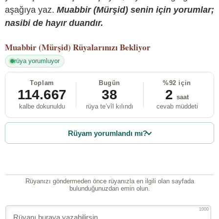
aşağıya yaz.
Muabbir (Mürşid) senin için yorumlar;
nasibi de hayır duandır.
Muabbir (Mürşid)
Rüyalarınızı Bekliyor
rüya yorumluyor
Toplam
Bugün
%92 için
114.667
38
2
saat
kalbe dokunuldu
rüya te’vîl kılındı
cevab müddeti
Rüyam yorumlandı mı?
Rüyanızı göndermeden önce rüyanızla en ilgili olan sayfada
bulunduğunuzdan emin olun.
1000