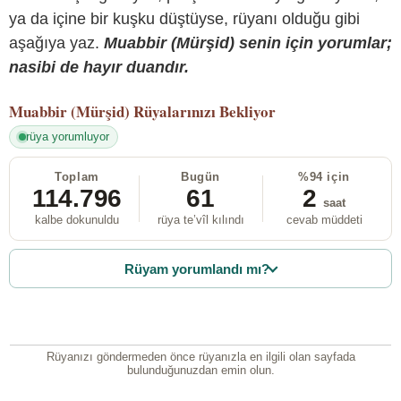
ya da içine bir kuşku düştüyse, rüyanı olduğu gibi
aşağıya yaz.
Muabbir (Mürşid) senin için yorumlar;
nasibi de hayır duandır.
Muabbir (Mürşid)
Rüyalarınızı Bekliyor
rüya yorumluyor
Toplam
Bugün
%94 için
114.796
61
2
saat
kalbe dokunuldu
rüya te’vîl kılındı
cevab müddeti
Rüyam yorumlandı mı?
Rüyanızı göndermeden önce rüyanızla en ilgili olan sayfada
bulunduğunuzdan emin olun.