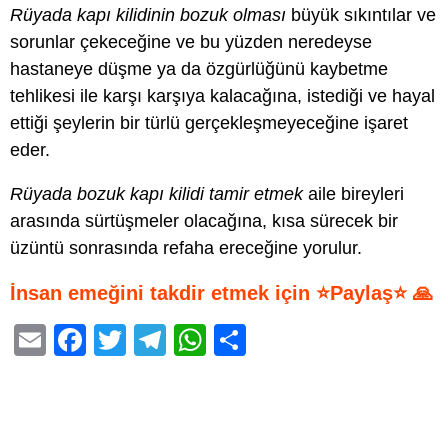
Rüyada kapı kilidinin bozuk olması
büyük sıkıntılar ve
sorunlar çekeceğine ve bu yüzden neredeyse
hastaneye düşme ya da özgürlüğünü kaybetme
tehlikesi ile karşı karşıya kalacağına, istediği ve hayal
ettiği şeylerin bir türlü gerçekleşmeyeceğine işaret
eder.
Rüyada bozuk kapı kilidi tamir etmek
aile bireyleri
arasında sürtüşmeler olacağına, kısa sürecek bir
üzüntü sonrasında refaha ereceğine yorulur.
İnsan emeğini takdir etmek için ⭐Paylaş⭐ 🙏
E
F
T
T
W
S
m
a
wi
el
h
h
ail
c
tt
e
at
ar
e
er
gr
s
e