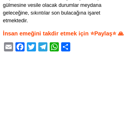
gülmesine vesile olacak durumlar meydana
geleceğine, sıkıntılar son bulacağına işaret
etmektedir.
İnsan emeğini takdir etmek için ⭐Paylaş⭐ 🙏
E
F
T
T
W
S
m
a
wi
el
h
h
ail
c
tt
e
at
ar
e
er
gr
s
e
b
a
A
o
m
p
o
p
k