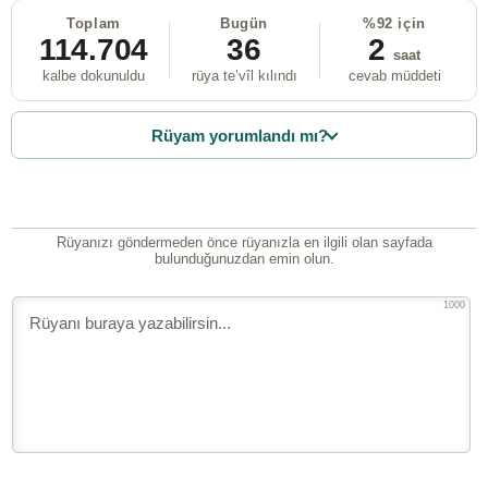
Toplam
Bugün
%92 için
114.704
36
2
saat
kalbe dokunuldu
rüya te’vîl kılındı
cevab müddeti
Rüyam yorumlandı mı?
Rüyanızı göndermeden önce rüyanızla en ilgili olan sayfada
bulunduğunuzdan emin olun.
1000